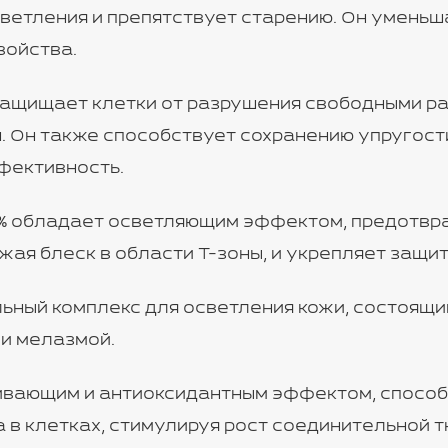
етления и препятствует старению. Он уменьш
войства.
защищает клетки от разрушения свободными р
Он также способствует сохранению упругости 
ффективность.
% обладает осветляющим эффектом, предотвра
жая блеск в области Т-зоны, и укрепляет защи
ьный комплекс для осветления кожи, состоящий
 и мелазмой.
ающим и антиоксидантным эффектом, способс
 в клетках, стимулируя рост соединительной т