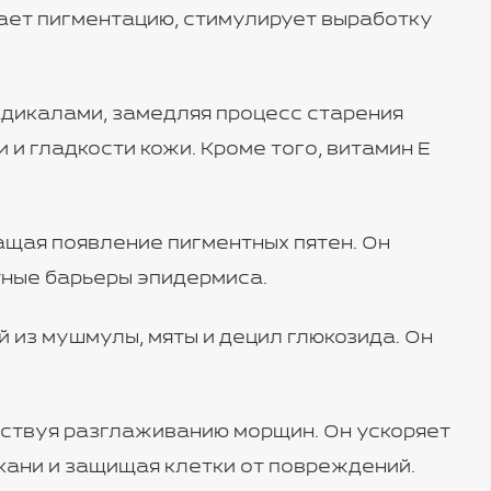
ает пигментацию, стимулирует выработку
адикалами, замедляя процесс старения
и гладкости кожи. Кроме того, витамин E
щая появление пигментных пятен. Он
тные барьеры эпидермиса.
 из мушмулы, мяты и децил глюкозида. Он
твуя разглаживанию морщин. Он ускоряет
кани и защищая клетки от повреждений.