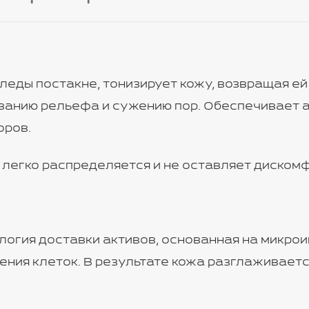
леды постакне, тонизирует кожу, возвращая е
иванию рельефа и сужению пор. Обеспечивает 
оров.
я легко распределяется и не оставляет диско
логия доставки активов, основанная на микрои
ления клеток. В результате кожа разглаживает