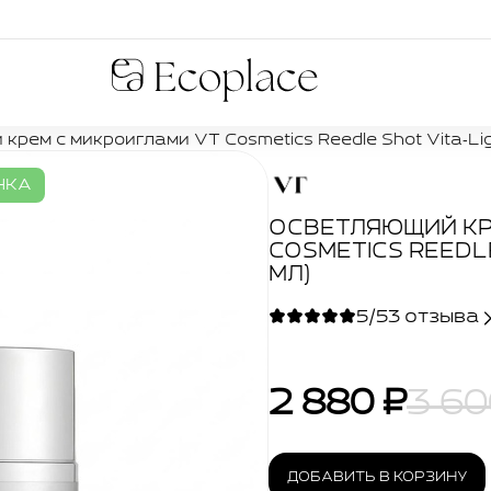
Ecoplace
рем с микроиглами VT Cosmetics Reedle Shot Vita‑Lig
НКА
ОСВЕТЛЯЮЩИЙ КР
COSMETICS REEDLE
МЛ)
5/5
3 отзыва
2 880 ₽
3 60
ДОБАВИТЬ В КОРЗИНУ