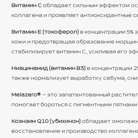
Витамин C
обладает сильным эффектом осв
коллагена и проявляет антиоксидантные с
Витамин E (токоферол)
в концентрации 5% 
кожи и предотвращая образование морщин. 
стабилизирует витамин C, усиливая его э
Ниацинамид (витамин B3)
в концентрации 2
также нормализует выработку себума, сни
Melazero®
— это запатентованный растител
помогает бороться с пигментными пятнами
Коэнзим Q10 (убихинон)
обладает омолажив
восстановление и производство коллагена