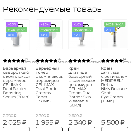
Рекомендуемые товары
-25%
-15%
-10%
НОВИНКА
НОВИНКА
НОВИНКА
НОВИНКА
ХИТ
ХИТ
ХИТ
ХИТ
(3
(4
(3
(4
отзыва)
отзыва)
отзыва)
отзы
Барьерная
Барьерный
Крем
Крем
сыворотка‑бустер
тонер
для лица
для глаз
с комплексом
с комплексом
барьерный
с ретиналем
церамидов
церамидов
с комплексом
MEDIPEEL⁺
CELIMAX
CELIMAX
церамидов
Retinal
Dual Barrier
Dual Barrier
CELIMAX
NMN Bounce
Boosting
Creamy
Cream Dual
Shot
Serum (30мл)
Toner
Barrier Skin
Eye Cream
(150мл)
Wearable
(15мл)
(50мл)
2 700 ₽
2 300 ₽
2 600 ₽
2 025 ₽
1 955 ₽
2 340 ₽
5 500 ₽