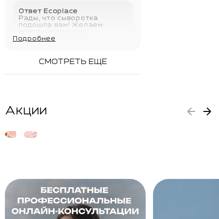
Ответ Ecoplace
Рады, что сыворотка
подошла вам! Желаем
приятных покупок
Подробнее
02.06.2026
СМОТРЕТЬ ЕЩЕ
Акции