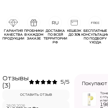
ГАРАНТИЯ
ПРОБНИКИ
ДОСТАВКА
КЕШБЭК
БЕСПЛАТНЫЕ
КАЧЕСТВА
В КАЖДОМ
ПО ВСЕЙ
ДО 30%
КОНСУЛЬТАЦИ
ПРОДУКЦИИ
ЗАКАЗЕ
ТЕРРИТОРИИ
ПО ПОДБОРУ
РФ
УХОДА
Отзывы
5/5
Покупают
(3)
Тон
ОСТАВИТЬ ОТЗЫВ
с гл
и пе
19
MED
28.05.2026