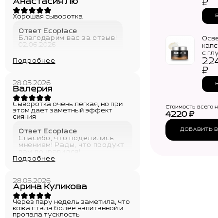
Glut
Анастасия Лю
₽
Tone
Хорошая сыворотка
Ответ Ecoplace
Благодарим вас за отзыв!
Осв
02.06.2026
капс
с гл
22
MED
Подробнее
Glut
₽
Caps
(50м
28.05.2026
Валерия
Сыворотка очень легкая, но при
Стоимость всего 
этом дает заметный эффект
4220
₽
сияния
ДОБАВИТЬ В
Ответ Ecoplace
Спасибо, что поделились
мнением! Рады, что продукт
вам понравился!
Подробнее
02.06.2026
28.05.2026
Арина Куликова
Через пару недель заметила, что
кожа стала более напитанной и
пропала тусклость