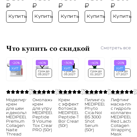
₽
₽
₽
₽
₽
Купить
Купить
Купить
Купить
Купить
Что купить со скидкой
Смотреть все
-20%
-40%
-30%
-40%
-20%
ХИТ
ХИТ
ХИТ
Срок до
Срок до
Срок до
Срок до
05.2027
05.2027
01.2027
07.2027
(39
(18
(30
(5
(
отзывов)
отзывов)
отзывов)
отзывов)
о
Моделирующий
Омолаживающий
Крем
Пилинг‑сыворотка
Лифтинг
крем
крем
с эффектом
MEDIPEEL⁺
маска‑плен
для шеи
для упругости
ботокса
Phyto
с гидролиз
и декольте
MEDIPEEL⁺
MEDIPEEL⁺
Cica‑Nol
коллагеном
MEDIPEEL⁺
Peptide
Peptide‑Tox
B5 3000
MEDIPEEL⁺
Premium
9 Volume
Bor Cream
Shot
Red Lacto
Collagen
Tox Cream
(50г)
Serum
Collagen
Naite
PRO (50г)
(50г)
Wrapping
Thread
Mask