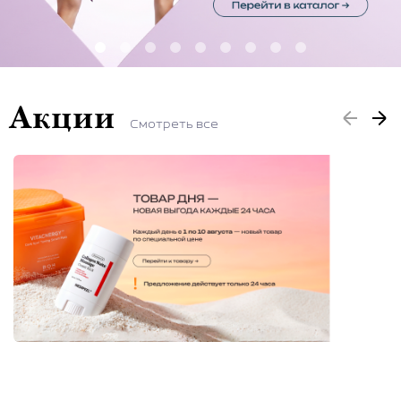
Эссенции
Кремы для лица
ЭТАП 04
Акции
Уход для зоны вокруг глаз
Смотреть все
Уход за шеей и декольте
SPF
ЭТАП 05
Аппараты
ДОП.УХОД
Очищающие маски
Увлажняющие маски
Тканевые маски
Пилинги и скрабы