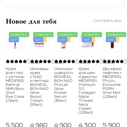
Новое для тебя
Смотреть все
НОВИНКА
НОВИНКА
НОВИНКА
НОВИНКА
НОВИНКА
ХИТ
ХИТ
ХИТ
ХИТ
ХИТ
(4
(4
(5
(25
(3
отзыва)
отзыва)
отзывов)
отзывов)
о
Крем
Инновационный
Омолаживающая
Крем
Двухфазны
для глаз
крем
сыворотка
для шеи
лифтинг‑ми
с ретиналем
с NAD
BIOHEAL
и декольте
MEDIPEEL⁺
MEDIPEEL⁺
и пептидами
BOH NAD
MEDIPEEL⁺
Phyto
Retinal
BIOHEAL
Prizcell
Premium
Exosome
NMN Bounce
BOH NAD‑Prizcell
Glow
3.0
PDRN
Shot
Glow
Power
Collagen
Shot Mist
Eye Cream
Boost
Serum
Naite
(120мл)
(15мл)
Cream
(30мл)
Thread
(50мл)
Neck
Cream
(100мл)
5 500
4 980
4 900
4 300
5 900