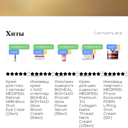
Хиты
Смотреть все
НОВИНКА
НОВИНКА
НОВИНКА
НОВИНКА
ХИТ
ХИТ
ХИТ
ХИТ
ХИТ
(4
(4
(5
(25
(
отзыва)
отзыва)
отзывов)
отзывов)
о
Крем
Инновационный
Омолаживающая
Крем
Инновацио
для глаз
крем
сыворотка
для шеи
лифтинг‑кр
с ретиналем
с NAD
BIOHEAL
и декольте
MEDIPEEL⁺
MEDIPEEL⁺
и пептидами
BOH NAD
MEDIPEEL⁺
Phyto
Retinal
BIOHEAL
Prizcell
Premium
Exosome
NMN Bounce
BOH NAD‑Prizcell
Glow
3.0
PDRN
Shot
Glow
Power
Collagen
Lifting
Eye Cream
Boost
Serum
Naite
Shot
(15мл)
Cream
(30мл)
Thread
Cream
(50мл)
Neck
(50г)
Cream
(100мл)