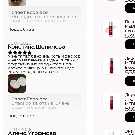
58
Ampo
Ответ Ecoplace
Мы рады, что крем подошел
вам. Спасибо за отзыв!
Пили
17.07.2026
MEDI
Подробнее
Exo
53
Lift
(50м
11.07.2026
Кристина Шепилова
Уже пятая баночка, хоть и расход
Лифт
у него маленький) Один из самых
MEDI
эффективных продуктов. Если
Exo
хотите сияющую и напитанную
53
кожу, то однозначно он.
Lift
(130
Дву
Ответ Ecoplace
лифт
Спасибо за отзыв! Очень
MEDI
рады, что крем вам
59
Exo
понравился
Shot
Подробнее
18.07.2026
11.07.2026
Энзи
Алена Угрюмова