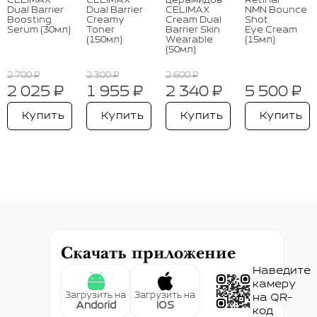
CELIMAX
CELIMAX
церамидов
Retinal
Dual Barrier
Dual Barrier
CELIMAX
NMN Bounce
Boosting
Creamy
Cream Dual
Shot
Serum (30мл)
Toner
Barrier Skin
Eye Cream
(150мл)
Wearable
(15мл)
(50мл)
2 700 ₽
2 300 ₽
2 600 ₽
2 025 ₽
1 955 ₽
2 340 ₽
5 500 ₽
Купить
Купить
Купить
Купить
Скачать приложение
Наведите
камеру
Загрузить на
Загрузить на
на QR-
Andorid
IOS
код