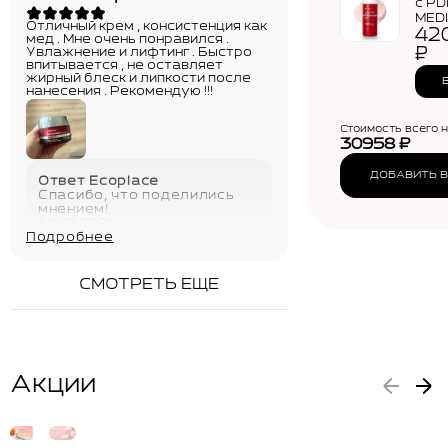
с P
MEDI
Отличный крем , консистенция как
42
Ex 
мед . Мне очень понравился .
Clea
₽
Увлажнение и лифтинг . Быстро
впитывается , не оставляет
жирный блеск и липкости после
нанесения . Рекомендую !!!
Стоимость всего 
30958
₽
ДОБАВИТЬ В
Ответ Ecoplace
Спасибо, что поделились
мнением!
18.07.2026
Подробнее
СМОТРЕТЬ ЕЩЕ
Акции