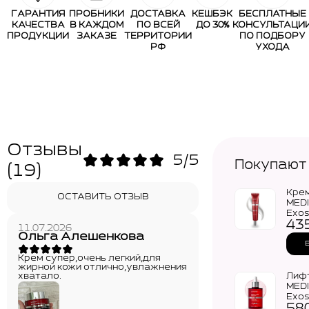
ГАРАНТИЯ
ПРОБНИКИ
ДОСТАВКА
КЕШБЭК
БЕСПЛАТНЫЕ
КАЧЕСТВА
В КАЖДОМ
ПО ВСЕЙ
ДО 30%
КОНСУЛЬТАЦИ
ПРОДУКЦИИ
ЗАКАЗЕ
ТЕРРИТОРИИ
ПО ПОДБОРУ
РФ
УХОДА
Отзывы
5/5
Покупают
(19)
Крем
ОСТАВИТЬ ОТЗЫВ
MEDI
Exo
43
Lift
11.07.2026
Eye 
Ольга Алешенкова
Крем супер,очень легкий,для
жирной кожи отлично,увлажнения
хватало.
Лиф
MEDI
Exo
Lift