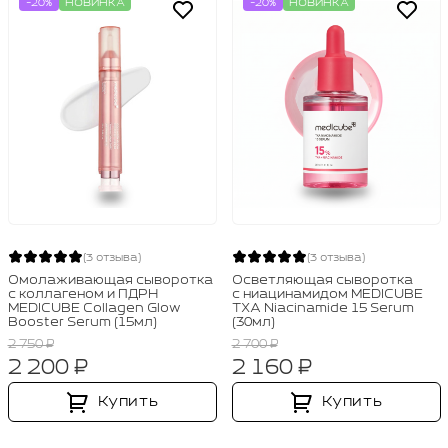
-20%
НОВИНКА
-20%
НОВИНКА
(3 отзыва)
(3 отзыва)
Омолаживающая сыворотка
Осветляющая сыворотка
с коллагеном и ПДРН
с ниацинамидом MEDICUBE
MEDICUBE Collagen Glow
TXA Niacinamide 15 Serum
Booster Serum (15мл)
(30мл)
2 750 ₽
2 700 ₽
2 200 ₽
2 160 ₽
Купить
Купить