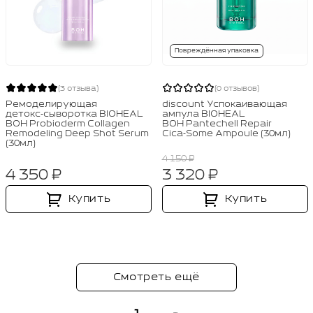
Повреждённая упаковка
(3 отзыва)
(0 отзывов)
Ремоделирующая
discount Успокаивающая
детокс‑сыворотка BIOHEAL
ампула BIOHEAL
BOH Probioderm Collagen
BOH Pantechell Repair
Remodeling Deep Shot Serum
Cica‑Some Ampoule (30мл)
(30мл)
4 150 ₽
4 350 ₽
3 320 ₽
Купить
Купить
Смотреть ещё