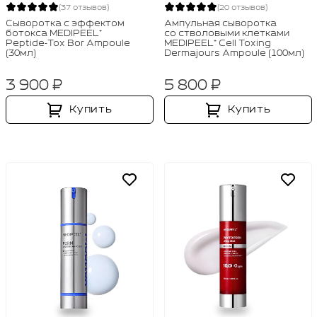
(37 отзывов)
(20 отзывов)
Сыворотка с эффектом
Ампульная сыворотка
ботокса MEDIPEEL⁺
со стволовыми клетками
Peptide‑Tox Bor Ampoule
MEDIPEEL⁺ Cell Toxing
(30мл)
Dermajours Ampoule (100мл)
3 900 ₽
5 800 ₽
Купить
Купить