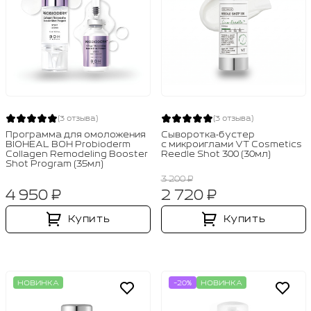
(3 отзыва)
(3 отзыва)
Программа для омоложения
Сыворотка‑бустер
BIOHEAL BOH Probioderm
с микроиглами VT Cosmetics
Collagen Remodeling Booster
Reedle Shot 300 (30мл)
Shot Program (35мл)
3 200 ₽
4 950 ₽
2 720 ₽
Купить
Купить
НОВИНКА
-20%
НОВИНКА