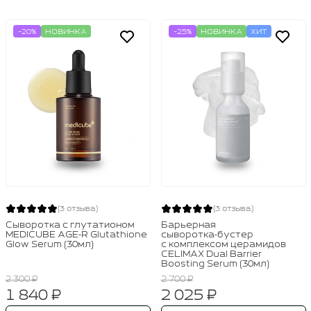
-20%
НОВИНКА
-25%
НОВИНКА
ХИТ
(3 отзыва)
(3 отзыва)
Сыворотка с глутатионом
Барьерная
MEDICUBE AGE‑R Glutathione
сыворотка‑бустер
Glow Serum (30мл)
с комплексом церамидов
CELIMAX Dual Barrier
Boosting Serum (30мл)
2 300 ₽
2 700 ₽
1 840 ₽
2 025 ₽