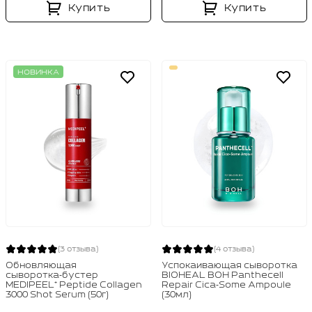
Купить
Купить
НОВИНКА
(3 отзыва)
(4 отзыва)
Обновляющая
Успокаивающая сыворотка
сыворотка‑бустер
BIOHEAL BOH Panthecell
MEDIPEEL⁺ Peptide Collagen
Repair Cica‑Some Ampoule
3000 Shot Serum (50г)
(30мл)