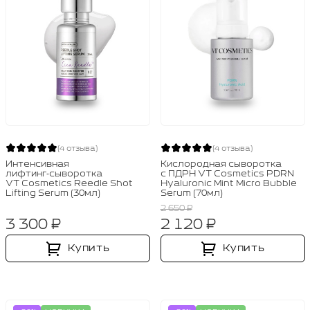
(4 отзыва)
(4 отзыва)
Интенсивная
Кислородная сыворотка
лифтинг‑сыворотка
с ПДРН VT Cosmetics PDRN
VT Cosmetics Reedle Shot
Hyaluronic Mint Micro Bubble
Lifting Serum (30мл)
Serum (70мл)
2 650 ₽
3 300 ₽
2 120 ₽
Купить
Купить