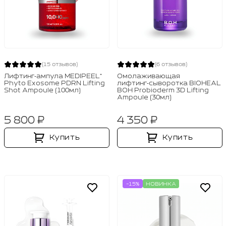
(15 отзывов)
(6 отзывов)
Лифтинг‑ампула MEDIPEEL⁺
Омолаживающая
Phyto Exosome PDRN Lifting
лифтинг‑сыворотка BIOHEAL
Shot Ampoule (100мл)
BOH Probioderm 3D Lifting
Ampoule (30мл)
5 800 ₽
4 350 ₽
Купить
Купить
-15%
НОВИНКА