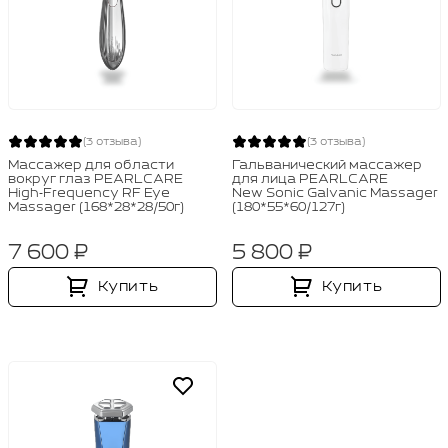
(3 отзыва)
(3 отзыва)
Массажер для области
Гальванический массажер
вокруг глаз PEARLCARE
для лица PEARLCARE
High‑Frequency RF Eye
New Sonic Galvanic Massager
Massager (168*28*28/50г)
(180*55*60/127г)
7 600 ₽
5 800 ₽
Купить
Купить