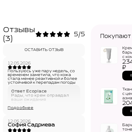
Отзывы
5/5
Покупают
(3)
Крем
ОСТАВИТЬ ОТЗЫВ
бар
с ко
23
цер
12.05.2026
CEL
₽
Dual 
Пользуюсь уже пару недель, со
Wear
временем заметила, что кожа
стала менее реактивной и более
устойчивой к перепадам погоды
Ткан
Ответ Ecoplace
с це
Рады, что крем оправдал
азиа
ваши ожидания
20
CEL
29.05.2026
Hydr
Подробнее
Cica
(27м
12.05.2026
София Садриева
Бар
тон