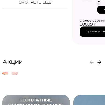
СМОТРЕТЬ ЕЩЕ
CELI
₽
Barr
Seru
Стоимость всего 
10039
₽
ДОБАВИТЬ В
Акции