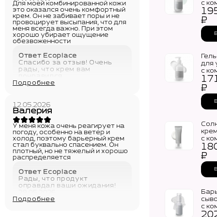
с ко
Для моей комбинированной кожи
это оказался очень комфортный
19
цер
крем. Он не забивает поры и не
CELI
₽
провоцирует высыпания, что для
Barr
меня всегда важно. При этом
Tone
хорошо убирает ощущение
обезвоженности
Ответ Ecoplace
Гель
Спасибо за отзыв! Очень
для 
рады, что крем вам
с ко
понравился
17
цер
Подробнее
29.05.2026
CEL
₽
Gel 
Barri
12.05.2026
(200
Валерия
Сол
У меня кожа очень реагирует на
кре
погоду, особенно на ветер и
холод, поэтому барьерный крем
с ко
стал буквально спасением. Он
18
цер
плотный, но не тяжелый и хорошо
CELI
₽
распределяется
Barr
Sun
Ответ Ecoplace
SPF
Рады, что продукт
(40м
оправдал ваши ожидания!
Бар
29.05.2026
Подробнее
сыв
с ко
20
цер