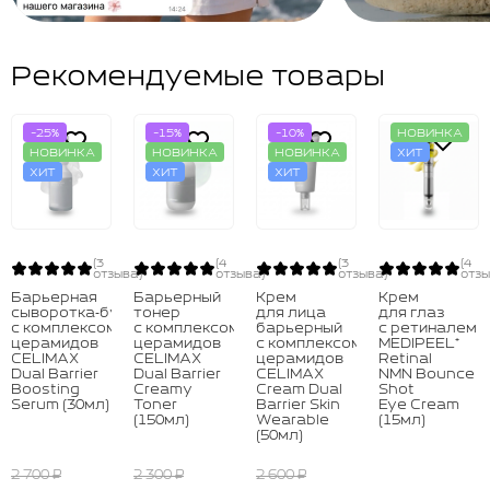
Рекомендуемые товары
-25%
-15%
-10%
НОВИНКА
НОВИНКА
НОВИНКА
НОВИНКА
ХИТ
ХИТ
ХИТ
ХИТ
(3
(4
(3
(4
отзыва)
отзыва)
отзыва)
отзы
Барьерная
Барьерный
Крем
Крем
сыворотка‑бустер
тонер
для лица
для глаз
с комплексом
с комплексом
барьерный
с ретиналем
церамидов
церамидов
с комплексом
MEDIPEEL⁺
CELIMAX
CELIMAX
церамидов
Retinal
Dual Barrier
Dual Barrier
CELIMAX
NMN Bounce
Boosting
Creamy
Cream Dual
Shot
Serum (30мл)
Toner
Barrier Skin
Eye Cream
(150мл)
Wearable
(15мл)
(50мл)
2 700 ₽
2 300 ₽
2 600 ₽