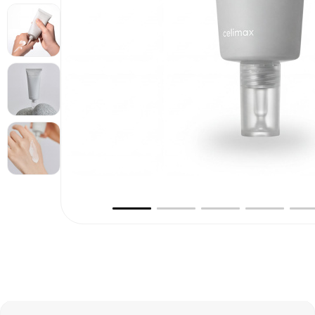
Эссенции
Кремы для лица
ЭТАП 04
Уход для зоны вокруг глаз
Уход за шеей и декольте
SPF
ЭТАП 05
Аппараты
ДОП.УХОД
Очищающие маски
Увлажняющие маски
Тканевые маски
Пилинги и скрабы