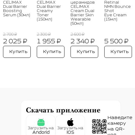
CELIMAX
CELIMAX
церамидов
Retinal
Dual Barrier
Dual Barrier
CELIMAX
NMN Bounce
Boosting
Creamy
Cream Dual
Shot
Serum (30мл)
Toner
Barrier Skin
Eye Cream
(150мл)
Wearable
(15мл)
(50мл)
2 700 ₽
2 300 ₽
2 600 ₽
2 025 ₽
1 955 ₽
2 340 ₽
5 500 ₽
Купить
Купить
Купить
Купить
Скачать приложение
Наведите
камеру
Загрузить на
Загрузить на
на QR-
Andorid
IOS
код