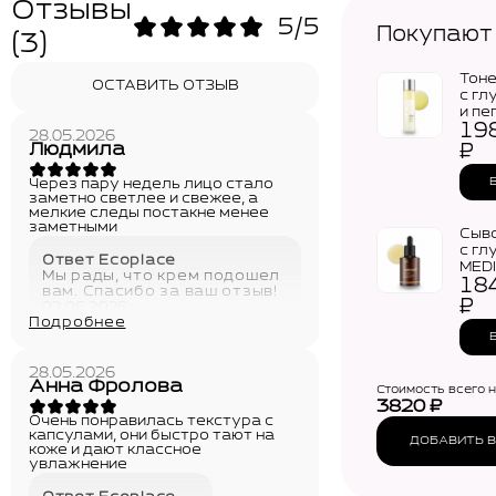
Отзывы
5/5
Покупают
(3)
Тон
ОСТАВИТЬ ОТЗЫВ
с гл
и пе
19
MED
28.05.2026
Glut
Людмила
₽
Tone
Через пару недель лицо стало
заметно светлее и свежее, а
мелкие следы постакне менее
заметными
Сыв
с гл
Ответ Ecoplace
MED
Мы рады, что крем подошел
18
Glut
вам. Спасибо за ваш отзыв!
Seru
₽
02.06.2026
Подробнее
28.05.2026
Анна Фролова
Стоимость всего 
3820
₽
Очень понравилась текстура с
капсулами, они быстро тают на
ДОБАВИТЬ В
коже и дают классное
увлажнение