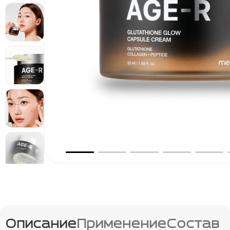
Эссенции
Кремы для лица
ЭТАП 04
Уход для зоны вокруг глаз
Уход за шеей и декольте
SPF
ЭТАП 05
Аппараты
ДОП.УХОД
Очищающие маски
Увлажняющие маски
Тканевые маски
Пилинги и скрабы
Описание
Применение
Состав