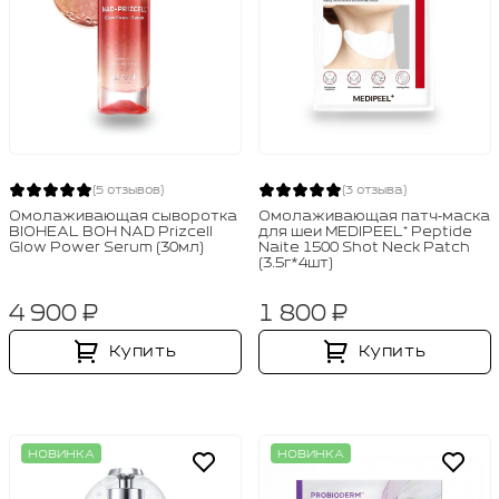
(5 отзывов)
(3 отзыва)
Омолаживающая сыворотка
Омолаживающая патч‑маска
BIOHEAL BOH NAD Prizcell
для шеи MEDIPEEL⁺ Peptide
Glow Power Serum (30мл)
Naite 1500 Shot Neck Patch
(3.5г*4шт)
4 900 ₽
1 800 ₽
Купить
Купить
НОВИНКА
НОВИНКА