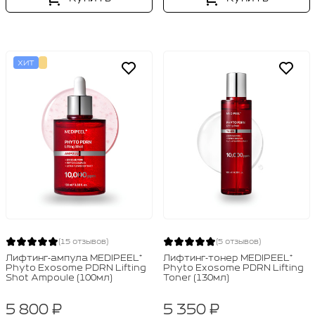
ХИТ
(15 отзывов)
(5 отзывов)
Лифтинг‑ампула MEDIPEEL⁺
Лифтинг‑тонер MEDIPEEL⁺
Phyto Exosome PDRN Lifting
Phyto Exosome PDRN Lifting
Shot Ampoule (100мл)
Toner (130мл)
5 800 ₽
5 350 ₽