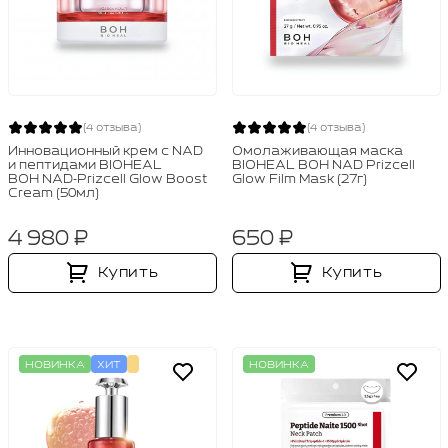
(4 отзыва)
(4 отзыва)
Инновационный крем с NAD
Омолаживающая маска
и пептидами BIOHEAL
BIOHEAL BOH NAD Prizcell
BOH NAD‑Prizcell Glow Boost
Glow Film Mask (27г)
Cream (50мл)
4 980 ₽
650 ₽
Купить
Купить
НОВИНКА
ХИТ
НОВИНКА