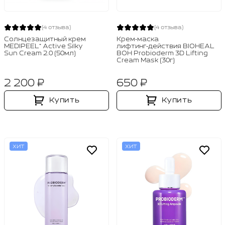
(4 отзыва)
(4 отзыва)
Солнцезащитный крем
Крем‑маска
MEDIPEEL⁺ Active Silky
лифтинг‑действия BIOHEAL
Sun Cream 2.0 (50мл)
BOH Probioderm 3D Lifting
Cream Mask (30г)
2 200 ₽
650 ₽
Купить
Купить
ХИТ
ХИТ