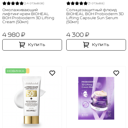
(14 отзывов)
(3 отзыва)
Омолаживающий
Солнцезащитный флюид
лифтинг‑крем BIOHEAL
BIOHEAL BOH Probioderm 3D
BOH Probioderm 3D Lifting
Lifting Capsule Sun Serum
Cream (50мл)
(50мл)
4 980 ₽
4 300 ₽
Купить
Купить
НОВИНКА