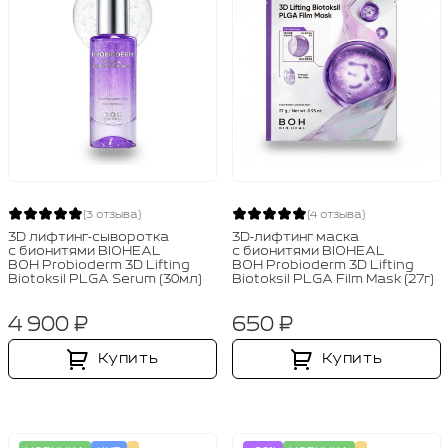
(3 отзыва)
(4 отзыва)
3D лифтинг‑сыворотка
3D‑лифтинг маска
с бионитями BIOHEAL
с бионитями BIOHEAL
BOH Probioderm 3D Lifting
BOH Probioderm 3D Lifting
Biotoksil PLGA Serum (30мл)
Biotoksil PLGA Film Mask (27г)
4 900 ₽
650 ₽
Купить
Купить