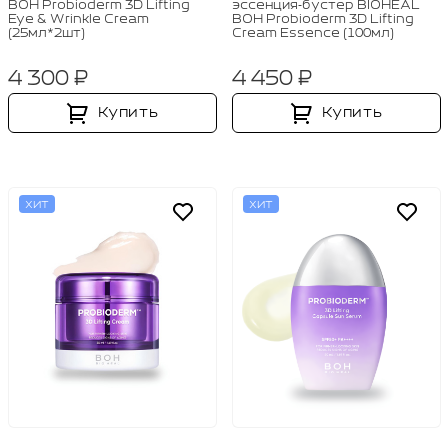
BOH Probioderm 3D Lifting
эссенция‑бустер BIOHEAL
Eye & Wrinkle Cream
BOH Probioderm 3D Lifting
(25мл*2шт)
Cream Essence (100мл)
4 300 ₽
4 450 ₽
Купить
Купить
ХИТ
ХИТ