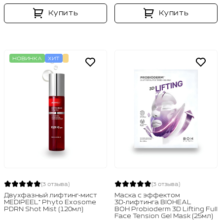
Купить
Купить
НОВИНКА
ХИТ
(3 отзыва)
(3 отзыва)
Двухфазный лифтинг‑мист
Маска с эффектом
MEDIPEEL⁺ Phyto Exosome
3D‑лифтинга BIOHEAL
PDRN Shot Mist (120мл)
BOH Probioderm 3D Lifting Full
Face Tension Gel Mask (25мл)