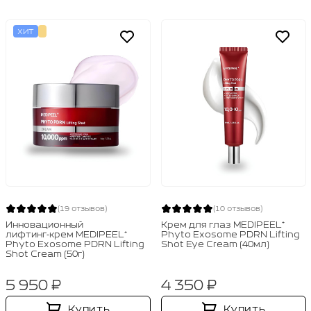
ХИТ
(19 отзывов)
(10 отзывов)
Инновационный
Крем для глаз MEDIPEEL⁺
лифтинг‑крем MEDIPEEL⁺
Phyto Exosome PDRN Lifting
Phyto Exosome PDRN Lifting
Shot Eye Cream (40мл)
Shot Cream (50г)
5 950 ₽
4 350 ₽
Купить
Купить