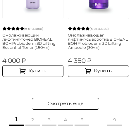
(5 отзывов)
(6 отзывов)
Омолаживающий
Омолаживающая
лифтинг‑тонер BIOHEAL
лифтинг‑сыворотка BIOHEAL
BOH Probioderm 3D Lifting
BOH Probioderm 3D Lifting
Essential Toner (150мл)
Ampoule (30мл)
4 000 ₽
4 350 ₽
Купить
Купить
Смотреть ещё
1
2
3
4
5
9
...