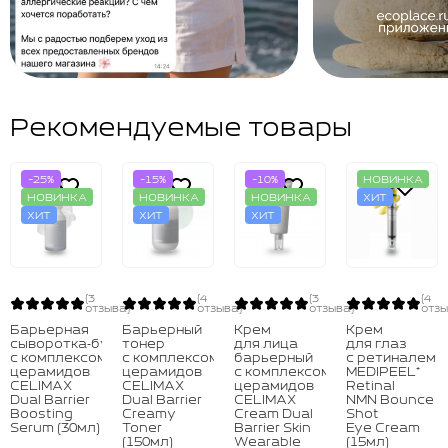
Рекомендуемые товары
-25%
-15%
-10%
НОВИНКА
НОВИНКА
НОВИНКА
НОВИНКА
ХИТ
ХИТ
ХИТ
ХИТ
(3
(4
(3
(4
отзыва)
отзыва)
отзыва)
отзы
Барьерная
Барьерный
Крем
Крем
сыворотка‑бустер
тонер
для лица
для глаз
с комплексом
с комплексом
барьерный
с ретиналем
церамидов
церамидов
с комплексом
MEDIPEEL⁺
CELIMAX
CELIMAX
церамидов
Retinal
Dual Barrier
Dual Barrier
CELIMAX
NMN Bounce
Boosting
Creamy
Cream Dual
Shot
Serum (30мл)
Toner
Barrier Skin
Eye Cream
(150мл)
Wearable
(15мл)