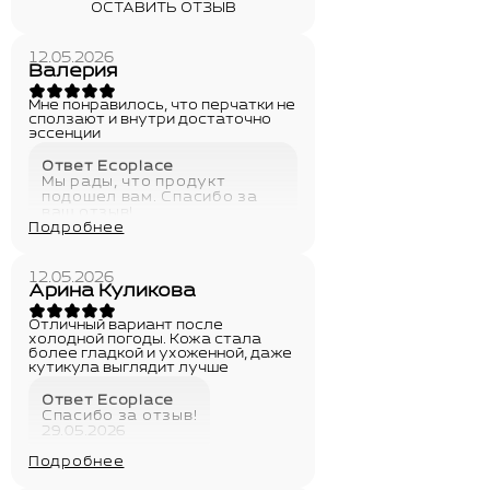
ОСТАВИТЬ ОТЗЫВ
12.05.2026
Валерия
Мне понравилось, что перчатки не
сползают и внутри достаточно
эссенции
Ответ Ecoplace
Мы рады, что продукт
подошел вам. Спасибо за
ваш отзыв!
Подробнее
29.05.2026
12.05.2026
Арина Куликова
Отличный вариант после
холодной погоды. Кожа стала
более гладкой и ухоженной, даже
кутикула выглядит лучше
Ответ Ecoplace
Спасибо за отзыв!
29.05.2026
Подробнее