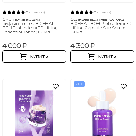
(5 отзывов)
(3 отзыва)
Омолаживающий
Солнцезащитный флюид
лифтинг‑тонер BIOHEAL
BIOHEAL BOH Probioderm 3D
BOH Probioderm 3D Lifting
Lifting Capsule Sun Serum
Essential Toner (150мл)
(50мл)
4 000 ₽
4 300 ₽
Купить
Купить
ХИТ