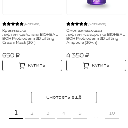
(4 отзыва)
(6 отзывов)
Крем‑маска
Омолаживающая
лифтинг‑действия BIOHEAL
лифтинг‑сыворотка BIOHEAL
BOH Probioderm 3D Lifting
BOH Probioderm 3D Lifting
Cream Mask (30г)
Ampoule (30мл)
650 ₽
4 350 ₽
Купить
Купить
Смотреть ещё
1
2
3
4
5
10
...