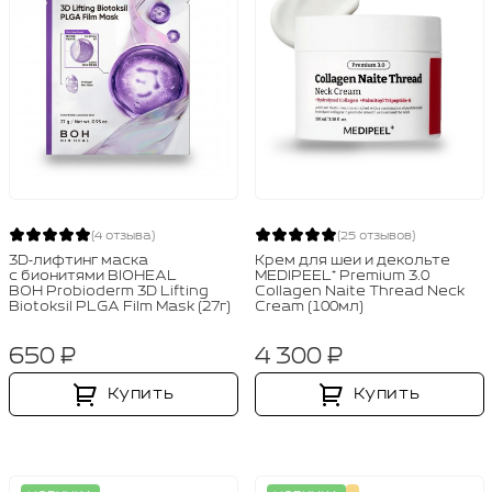
(4 отзыва)
(25 отзывов)
3D‑лифтинг маска
Крем для шеи и декольте
с бионитями BIOHEAL
MEDIPEEL⁺ Premium 3.0
BOH Probioderm 3D Lifting
Collagen Naite Thread Neck
Biotoksil PLGA Film Mask (27г)
Cream (100мл)
650 ₽
4 300 ₽
Купить
Купить