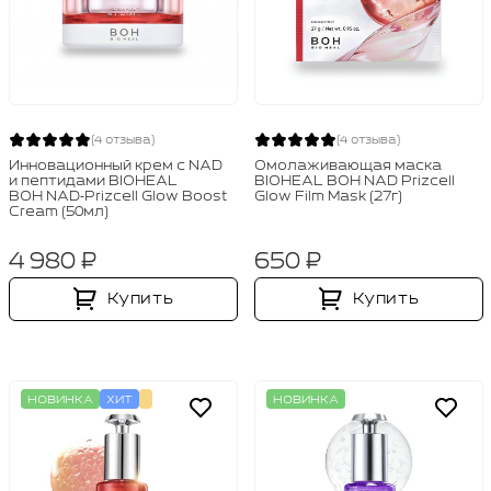
(4 отзыва)
(4 отзыва)
Инновационный крем с NAD
Омолаживающая маска
и пептидами BIOHEAL
BIOHEAL BOH NAD Prizcell
BOH NAD‑Prizcell Glow Boost
Glow Film Mask (27г)
Cream (50мл)
4 980 ₽
650 ₽
Купить
Купить
НОВИНКА
ХИТ
НОВИНКА