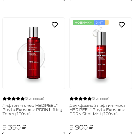
НОВИНКА
ХИТ
(5 отзывов)
(3 отзыва)
Лифтинг‑тонер MEDIPEEL⁺
Двухфазный лифтинг‑мист
Phyto Exosome PDRN Lifting
MEDIPEEL⁺ Phyto Exosome
Toner (130мл)
PDRN Shot Mist (120мл)
5 350 ₽
5 900 ₽