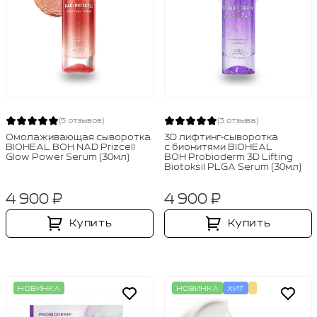
(5 отзывов)
(3 отзыва)
Омолаживающая сыворотка
3D лифтинг‑сыворотка
BIOHEAL BOH NAD Prizcell
с бионитями BIOHEAL
Glow Power Serum (30мл)
BOH Probioderm 3D Lifting
Biotoksil PLGA Serum (30мл)
4 900 ₽
4 900 ₽
Купить
Купить
НОВИНКА
НОВИНКА
ХИТ