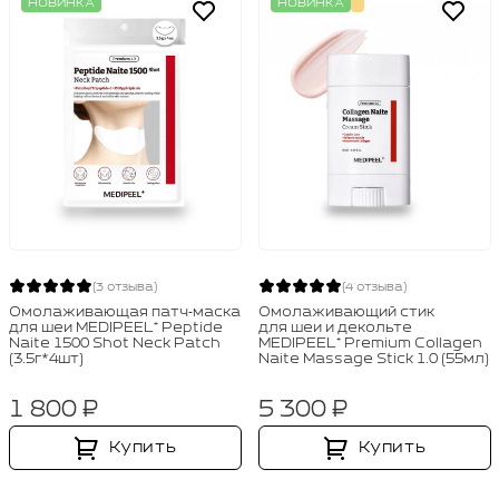
НОВИНКА
НОВИНКА
(3 отзыва)
(4 отзыва)
Омолаживающая патч‑маска
Омолаживающий стик
для шеи MEDIPEEL⁺ Peptide
для шеи и декольте
Naite 1500 Shot Neck Patch
MEDIPEEL⁺ Premium Collagen
(3.5г*4шт)
Naite Massage Stick 1.0 (55мл)
1 800 ₽
5 300 ₽
Купить
Купить