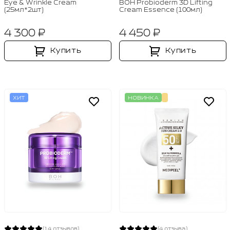
Eye & Wrinkle Cream
BOH Probioderm 3D Lifting
(25мл*2шт)
Cream Essence (100мл)
4 300 ₽
4 450 ₽
Купить
Купить
ХИТ
НОВИНКА
(14 отзывов)
(4 отзыва)