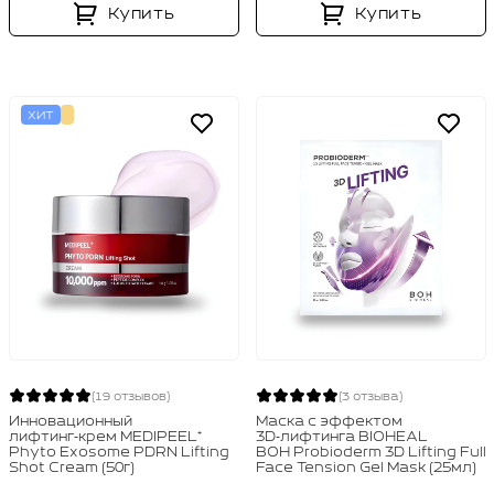
Купить
Купить
ХИТ
(19 отзывов)
(3 отзыва)
Инновационный
Маска с эффектом
лифтинг‑крем MEDIPEEL⁺
3D‑лифтинга BIOHEAL
Phyto Exosome PDRN Lifting
BOH Probioderm 3D Lifting Full
Shot Cream (50г)
Face Tension Gel Mask (25мл)