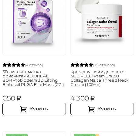
(4 отзыва)
(25 отзывов)
3D‑лифтинг маска
Крем для шеи и декольте
с бионитями BIOHEAL
MEDIPEEL⁺ Premium 3.0
BOH Probioderm 3D Lifting
Collagen Naite Thread Neck
Biotoksil PLGA Film Mask (27г)
Cream (100мл)
650 ₽
4 300 ₽
Купить
Купить