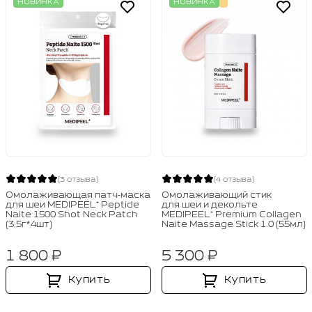
НОВИНКА
НОВИНКА
(3 отзыва)
(4 отзыва)
Омолаживающая патч‑маска
Омолаживающий стик
для шеи MEDIPEEL⁺ Peptide
для шеи и декольте
Naite 1500 Shot Neck Patch
MEDIPEEL⁺ Premium Collagen
(3.5г*4шт)
Naite Massage Stick 1.0 (55мл)
1 800 ₽
5 300 ₽
Купить
Купить