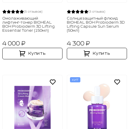
(5 отзывов)
(3 отзыва)
Омолаживающий
Солнцезащитный флюид
лифтинг‑тонер BIOHEAL
BIOHEAL BOH Probioderm 3D
BOH Probioderm 3D Lifting
Lifting Capsule Sun Serum
Essential Toner (150мл)
(50мл)
4 000 ₽
4 300 ₽
Купить
Купить
ХИТ