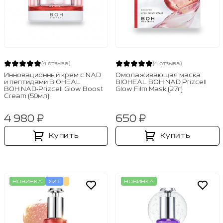
(4 отзыва)
(4 отзыва)
Инновационный крем с NAD
Омолаживающая маска
и пептидами BIOHEAL
BIOHEAL BOH NAD Prizcell
BOH NAD‑Prizcell Glow Boost
Glow Film Mask (27г)
Cream (50мл)
4 980 ₽
650 ₽
Купить
Купить
НОВИНКА
ХИТ
НОВИНКА