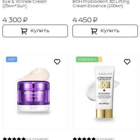
Eye & Wrinkle Cream
BOH Probioderm 3D Lifting
(25мл*2шт)
Cream Essence (100мл)
4 300 ₽
4 450 ₽
Купить
Купить
ХИТ
НОВИНКА
(14 отзывов)
(4 отзыва)