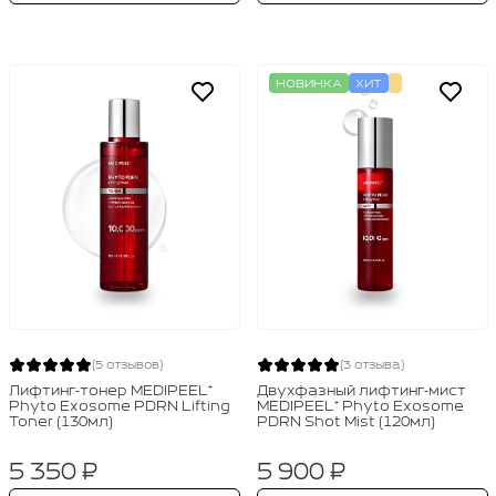
НОВИНКА
ХИТ
(5 отзывов)
(3 отзыва)
Лифтинг‑тонер MEDIPEEL⁺
Двухфазный лифтинг‑мист
Phyto Exosome PDRN Lifting
MEDIPEEL⁺ Phyto Exosome
Toner (130мл)
PDRN Shot Mist (120мл)
5 350 ₽
5 900 ₽