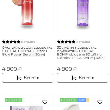
(5 отзывов)
(3 отзыва)
Омолаживающая сыворотка
3D лифтинг‑сыворотка
BIOHEAL BOH NAD Prizcell
с бионитями BIOHEAL
Glow Power Serum (30мл)
BOH Probioderm 3D Lifting
Biotoksil PLGA Serum (30мл)
4 900 ₽
4 900 ₽
Купить
Купить
НОВИНКА
НОВИНКА
ХИТ