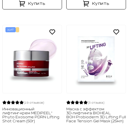
Купить
Купить
ХИТ
(19 отзывов)
(3 отзыва)
Инновационный
Маска с эффектом
лифтинг‑крем MEDIPEEL⁺
3D‑лифтинга BIOHEAL
Phyto Exosome PDRN Lifting
BOH Probioderm 3D Lifting Full
Shot Cream (50г)
Face Tension Gel Mask (25мл)