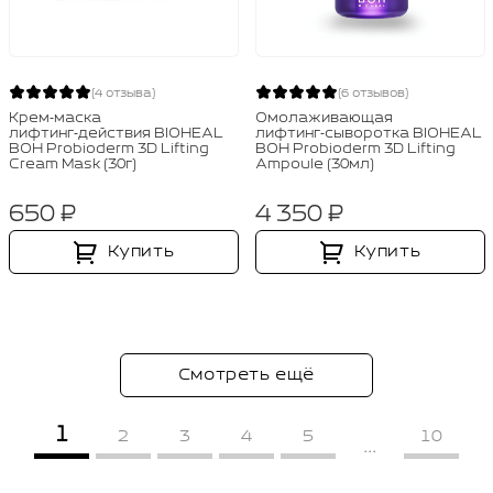
(4 отзыва)
(6 отзывов)
Крем‑маска
Омолаживающая
лифтинг‑действия BIOHEAL
лифтинг‑сыворотка BIOHEAL
BOH Probioderm 3D Lifting
BOH Probioderm 3D Lifting
Cream Mask (30г)
Ampoule (30мл)
650 ₽
4 350 ₽
Купить
Купить
Смотреть ещё
1
2
3
4
5
10
...