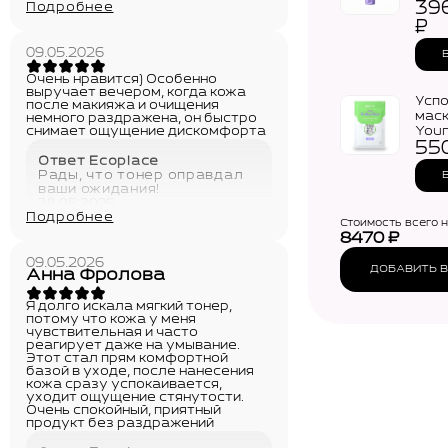
28.05.2026
39
Youn
Подробнее
Trou
₽
Crea
09.05.2026
Очень нравится) Особенно
выручает вечером, когда кожа
Усп
после макияжа и очищения
маск
немного раздражена, он быстро
снимает ощущение дискомфорта
Youn
55
Trou
Ответ Ecoplace
Mask
Рады, что тонер оправдал
ваши ожидания!
28.05.2026
Подробнее
Стоимость всего 
8470
₽
09.05.2026
ДОБАВИТЬ В
Анна Фролова
Я долго искала мягкий тонер,
потому что кожа у меня
чувствительная и часто
реагирует даже на умывание.
Этот стал прям комфортной
базой в уходе, после нанесения
кожа сразу успокаивается,
уходит ощущение стянутости.
Очень спокойный, приятный
продукт без раздражений