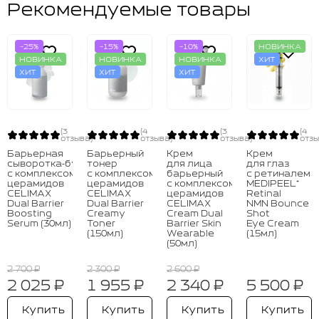
Рекомендуемые товары
-25%
-15%
-10%
НОВИНКА
НОВИНКА
НОВИНКА
НОВИНКА
ХИТ
ХИТ
ХИТ
ХИТ
(3
(4
(3
(4
отзыва)
отзыва)
отзыва)
отзы
Барьерная
Барьерный
Крем
Крем
сыворотка‑бустер
тонер
для лица
для глаз
с комплексом
с комплексом
барьерный
с ретиналем
церамидов
церамидов
с комплексом
MEDIPEEL⁺
CELIMAX
CELIMAX
церамидов
Retinal
Dual Barrier
Dual Barrier
CELIMAX
NMN Bounce
Boosting
Creamy
Cream Dual
Shot
Serum (30мл)
Toner
Barrier Skin
Eye Cream
(150мл)
Wearable
(15мл)
(50мл)
2 700 ₽
2 300 ₽
2 600 ₽
2 025 ₽
1 955 ₽
2 340 ₽
5 500 ₽
Купить
Купить
Купить
Купить