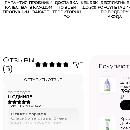
ГАРАНТИЯ
ПРОБНИКИ
ДОСТАВКА
КЕШБЭК
БЕСПЛАТНЫЕ
КАЧЕСТВА
В КАЖДОМ
ПО ВСЕЙ
ДО 30%
КОНСУЛЬТАЦИ
ПРОДУКЦИИ
ЗАКАЗЕ
ТЕРРИТОРИИ
ПО ПОДБОРУ
РФ
УХОДА
Отзывы
5/5
Покупают
(3)
Сыв
ОСТАВИТЬ ОТЗЫВ
для 
кожи
39
Youn
09.05.2026
Trou
Людмила
₽
Ampo
Приятный тонер
Ответ Ecoplace
Спасибо за отзыв! Очень
Кре
рады, что продукт вам
для 
понравился
кожи