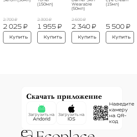
Serum (30мл)
Toner
Barrier Skin
Eye Cream
(150мл)
Wearable
(15мл)
(50мл)
2 700 ₽
2 300 ₽
2 600 ₽
2 025 ₽
1 955 ₽
2 340 ₽
5 500 ₽
Купить
Купить
Купить
Купить
Скачать приложение
Наведите
камеру
Загрузить на
Загрузить на
на QR-
Andorid
IOS
код