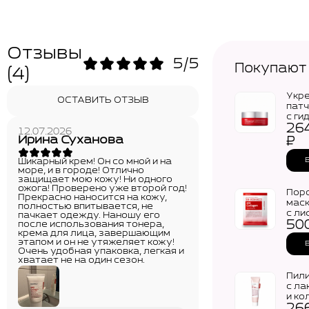
Отзывы
5/5
Покупают
(4)
Укр
ОСТАВИТЬ ОТЗЫВ
патч
с ги
26
кол
12.07.2026
MEDI
Ирина Суханова
₽
Red 
Coll
Шикарный крем! Он со мной и на
Eye 
море, и в городе! Отлично
защищает мою кожу! Ни одного
ожога! Проверено уже второй год!
Пор
Прекрасно наносится на кожу,
мас
полностью впитывается, не
с л
пачкает одежду. Наношу его
50
MEDI
после использования тонера,
крема для лица, завершающим
Red 
этапом и он не утяжеляет кожу!
Coll
Очень удобная упаковка, легкая и
Lift
хватает не на один сезон.
(30м
Пили
с ла
и ко
MEDI