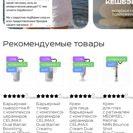
Рекомендуемые товары
-25%
-15%
-10%
НОВИНКА
НОВИНКА
НОВИНКА
НОВИНКА
ХИТ
ХИТ
ХИТ
ХИТ
(3
(4
(3
(4
отзыва)
отзыва)
отзыва)
отзы
Барьерная
Барьерный
Крем
Крем
сыворотка‑бустер
тонер
для лица
для глаз
с комплексом
с комплексом
барьерный
с ретиналем
церамидов
церамидов
с комплексом
MEDIPEEL⁺
CELIMAX
CELIMAX
церамидов
Retinal
Dual Barrier
Dual Barrier
CELIMAX
NMN Bounce
Boosting
Creamy
Cream Dual
Shot