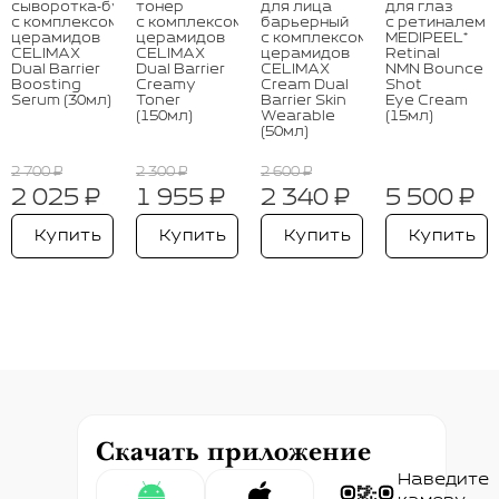
сыворотка‑бустер
тонер
для лица
для глаз
с комплексом
с комплексом
барьерный
с ретиналем
церамидов
церамидов
с комплексом
MEDIPEEL⁺
CELIMAX
CELIMAX
церамидов
Retinal
Dual Barrier
Dual Barrier
CELIMAX
NMN Bounce
Boosting
Creamy
Cream Dual
Shot
Serum (30мл)
Toner
Barrier Skin
Eye Cream
(150мл)
Wearable
(15мл)
(50мл)
2 700 ₽
2 300 ₽
2 600 ₽
2 025 ₽
1 955 ₽
2 340 ₽
5 500 ₽
Купить
Купить
Купить
Купить
Скачать приложение
Наведите