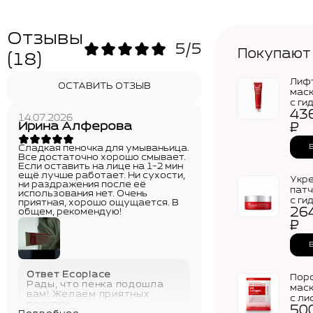
Отзывы
5/5
Покупают
(18)
Лиф
ОСТАВИТЬ ОТЗЫВ
маск
с ги
43
кол
14.07.2026
MEDI
Ирина Алферова
₽
Red 
Coll
Сладкая пеночка для умываньица.
Wrap
Все достаточно хорошо смывает.
(70м
Если оставить на лице на 1-2 мин
ещё лучше работает. Ни сухости,
Укр
ни раздражения после её
патч
использования нет. Очень
с ги
приятная, хорошо ощущается. В
26
кол
общем, рекомендую!
MEDI
₽
Red 
Coll
Eye 
Ответ Ecoplace
Пор
Рады, что пенка подошла
мас
вам! Желаем приятных
с л
покупок
50
MEDI