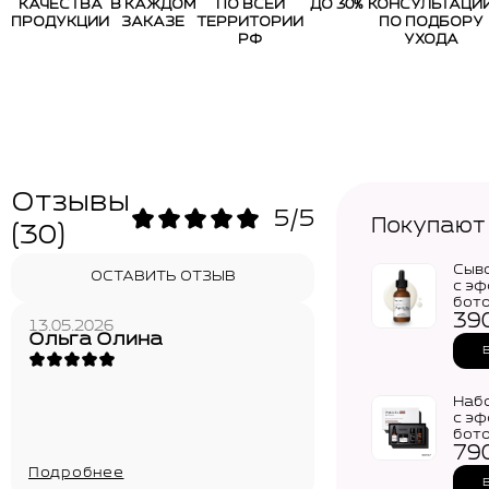
КАЧЕСТВА
В КАЖДОМ
ПО ВСЕЙ
ДО 30%
КОНСУЛЬТАЦИ
ПРОДУКЦИИ
ЗАКАЗЕ
ТЕРРИТОРИИ
ПО ПОДБОРУ
РФ
УХОДА
Отзывы
5/5
Покупают
(30)
Сыв
ОСТАВИТЬ ОТЗЫВ
с э
бот
39
MEDI
13.05.2026
Pept
Ольга Олина
Bor 
(30м
Набо
с э
бот
79
MEDI
Pept
Подробнее
Bor 