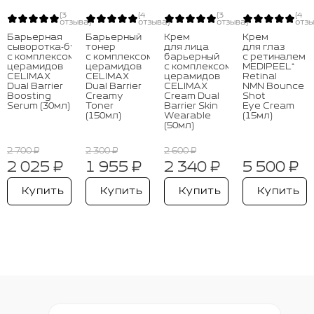
(3
(4
(3
(4
отзыва)
отзыва)
отзыва)
отзы
Барьерная
Барьерный
Крем
Крем
сыворотка‑бустер
тонер
для лица
для глаз
с комплексом
с комплексом
барьерный
с ретиналем
церамидов
церамидов
с комплексом
MEDIPEEL⁺
CELIMAX
CELIMAX
церамидов
Retinal
Dual Barrier
Dual Barrier
CELIMAX
NMN Bounce
Boosting
Creamy
Cream Dual
Shot
Serum (30мл)
Toner
Barrier Skin
Eye Cream
(150мл)
Wearable
(15мл)
(50мл)
2 700 ₽
2 300 ₽
2 600 ₽
2 025 ₽
1 955 ₽
2 340 ₽
5 500 ₽
Купить
Купить
Купить
Купить