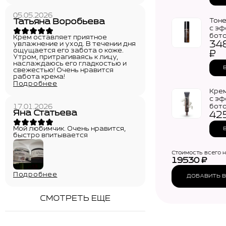
Kit 
05.05.2026
Татьяна Воробьева
Тон
с э
бот
Крем оставляет приятное
34
MEDI
увлажнение и уход. В течении дня
ощущается его забота о коже.
Pept
₽
Утром, притрагиваясь к лицу,
Bor 
наслаждаюсь его гладкостью и
свежестью! Очень нравится
работа крема!
Подробнее
Крем
с э
17.01.2026
бот
Яна Статьева
42
MEDI
Pept
Мой любимчик. Очень нравится,
Bor 
быстро впитывается
(40м
Стоимость всего 
19530
₽
Подробнее
ДОБАВИТЬ В
СМОТРЕТЬ ЕЩЕ