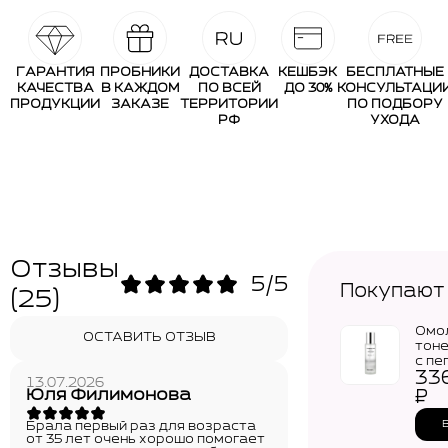
ГАРАНТИЯ
ПРОБНИКИ
ДОСТАВКА
КЕШБЭК
БЕСПЛАТНЫЕ
КАЧЕСТВА
В КАЖДОМ
ПО ВСЕЙ
ДО 30%
КОНСУЛЬТАЦИ
ПРОДУКЦИИ
ЗАКАЗЕ
ТЕРРИТОРИИ
ПО ПОДБОРУ
РФ
УХОДА
Отзывы
5/5
Покупают
(25)
Омо
ОСТАВИТЬ ОТЗЫВ
тон
с пе
33
MEDI
13.07.2026
Pept
Юля Филимонова
₽
Esse
(250
Брала первый раз для возраста
от 35 лет очень хорошо помогает