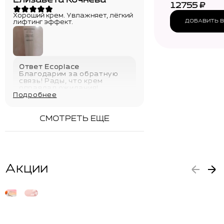
Елизавета Кочнева
12755
₽
Хороший крем. Увлажняет, лёгкий
ДОБАВИТЬ В
лифтинг эффект.
Ответ Ecoplace
Благодарим за обратную
связь! Рады, что крем
оправдал ожидания!
Подробнее
21.04.2026
СМОТРЕТЬ ЕЩЕ
Акции