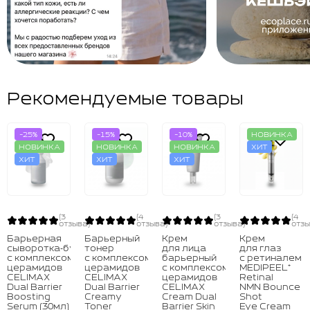
Рекомендуемые товары
-25%
-15%
-10%
НОВИНКА
НОВИНКА
НОВИНКА
НОВИНКА
ХИТ
ХИТ
ХИТ
ХИТ
(3
(4
(3
(4
отзыва)
отзыва)
отзыва)
отзы
Барьерная
Барьерный
Крем
Крем
сыворотка‑бустер
тонер
для лица
для глаз
с комплексом
с комплексом
барьерный
с ретиналем
церамидов
церамидов
с комплексом
MEDIPEEL⁺
CELIMAX
CELIMAX
церамидов
Retinal
Dual Barrier
Dual Barrier
CELIMAX
NMN Bounce
Boosting
Creamy
Cream Dual
Shot
Serum (30мл)
Toner
Barrier Skin
Eye Cream