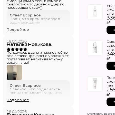
с морщинами а если в комбе с
сывороткой то двойной удар по
Увл
несовершенствам)) ️
эму
с пе
Ответ Ecoplace
33
MEDI
Рады, что крем оправдал
Pept
₽
ваши ожидания
Ess
17.07.2026
Emul
Подробнее
18.04.2026
Омо
Наталья Новикова
сыв
с пе
Пользуюсь давно и нежно люблю
34
MEDI
всю серию! Прекрасно увлажняет,
Pept
₽
подтягивает, напитывает кожу
Esse
вокруг глаз!
Ampo
Пен
с ко
пеп
Ответ Ecoplace
25
Спасибо, что поделились
MEDI
впечатлениями! Рады, что
Pept
₽
все хорошо!
Esse
Подробнее
21.04.2026
Clea
18.04.2026
Стоимость всего 