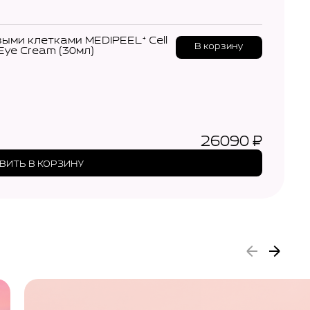
выми клетками MEDIPEEL⁺ Cell
В корзину
 Eye Cream (30мл)
26090
₽
ВИТЬ В КОРЗИНУ