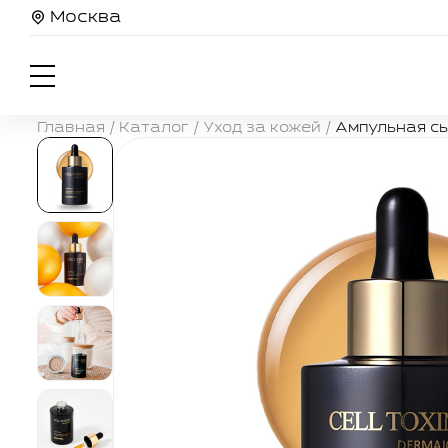
Москва
Главная
/
Каталог
/
Уход за кожей
/
Ампульная сы