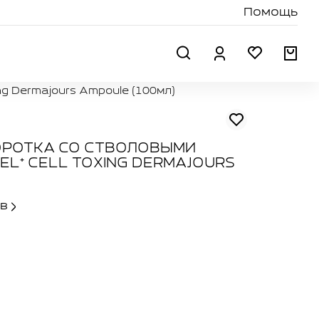
Помощь
Поиск
Профиль
Избранн
Кор
g Dermajours Ampoule (100мл)
РОТКА СО СТВОЛОВЫМИ
EL⁺ CELL TOXING DERMAJOURS
ов