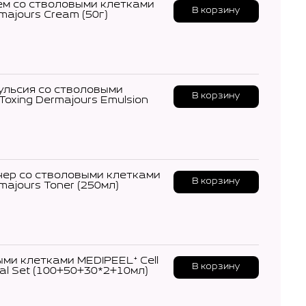
м со стволовыми клетками
В корзину
majours Cream (50г)
льсия со стволовыми
В корзину
Toxing Dermajours Emulsion
ер со стволовыми клетками
В корзину
majours Toner (250мл)
ми клетками MEDIPEEL⁺ Cell
В корзину
ial Set (100+50+30*2+10мл)