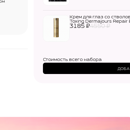
мом
Крем для глаз со стволо
Toxing Dermajours Repair
3185
₽
4550
₽
Стоимость всего набора
ДОБА