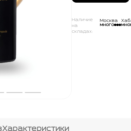
Наличие
Москва
Хаб
много
мно
на
складах:
в
Характеристики