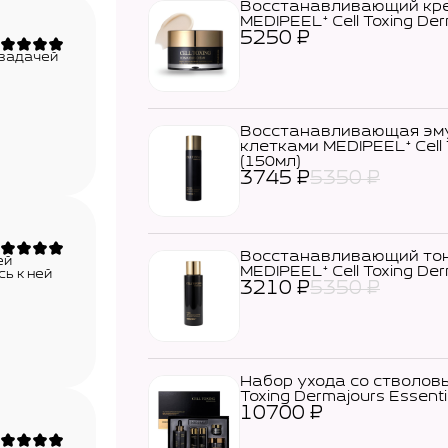
Восстанавливающий кре
MEDIPEEL⁺ Cell Toxing Der
5250
₽
 задачей
Восстанавливающая эму
клетками MEDIPEEL⁺ Cell 
(150мл)
3745
₽
5350
₽
Восстанавливающий тон
ей
MEDIPEEL⁺ Cell Toxing Der
ь к ней
3210
₽
5350
₽
Набор ухода со стволовы
Toxing Dermajours Essent
10700
₽