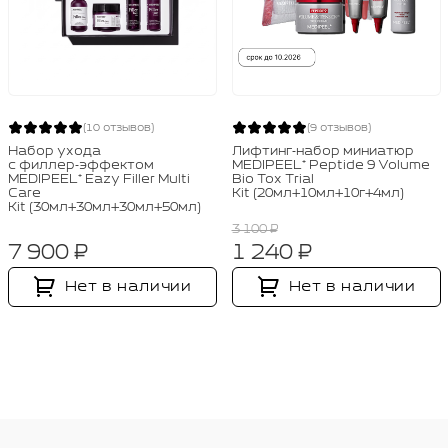
(10 отзывов)
(9 отзывов)
Набор ухода
Лифтинг‑набор миниатюр
с филлер‑эффектом
MEDIPEEL⁺ Peptide 9 Volume
MEDIPEEL⁺ Eazy Filler Multi
Bio Tox Trial
Care
Kit (20мл+10мл+10г+4мл)
Kit (30мл+30мл+30мл+50мл)
3 100 ₽
7 900 ₽
1 240 ₽
Нет в наличии
Нет в наличии