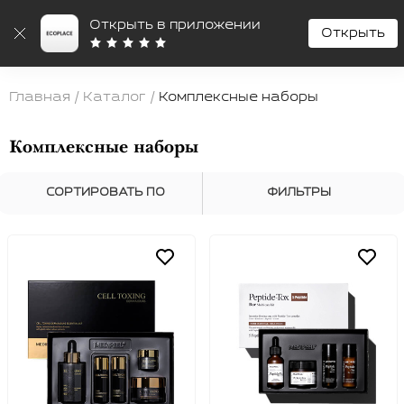
Открыть в приложении
Открыть
Ecoplace
Поиск
Ко
Главная
/
Каталог
/
Комплексные наборы
Комплексные наборы
СОРТИРОВАТЬ ПО
ФИЛЬТРЫ