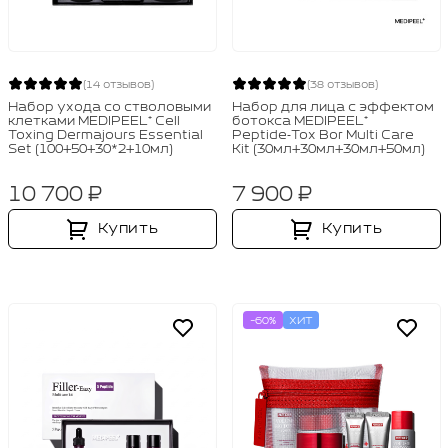
(14 отзывов)
(38 отзывов)
Набор ухода со стволовыми
Набор для лица с эффектом
клетками MEDIPEEL⁺ Cell
ботокса MEDIPEEL⁺
Toxing Dermajours Essential
Peptide‑Tox Bor Multi Care
Set (100+50+30*2+10мл)
Kit (30мл+30мл+30мл+50мл)
10 700 ₽
7 900 ₽
Купить
Купить
-60%
ХИТ