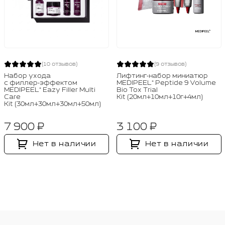
(10 отзывов)
(9 отзывов)
Набор ухода
Лифтинг‑набор миниатюр
с филлер‑эффектом
MEDIPEEL⁺ Peptide 9 Volume
MEDIPEEL⁺ Eazy Filler Multi
Bio Tox Trial
Care
Kit (20мл+10мл+10г+4мл)
Kit (30мл+30мл+30мл+50мл)
7 900 ₽
3 100 ₽
Нет в наличии
Нет в наличии