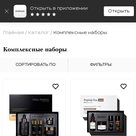
Открыть в приложении
Открыть
Ecoplace
Поиск
Ко
Главная
/
Каталог
/
Комплексные наборы
Комплексные наборы
СОРТИРОВАТЬ ПО
ФИЛЬТРЫ