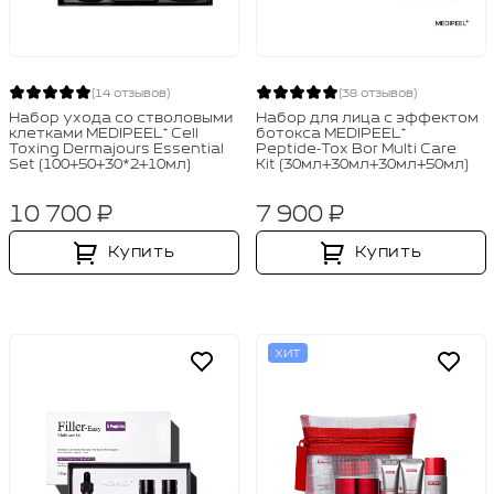
(14 отзывов)
(38 отзывов)
Набор ухода со стволовыми
Набор для лица с эффектом
клетками MEDIPEEL⁺ Cell
ботокса MEDIPEEL⁺
Toxing Dermajours Essential
Peptide‑Tox Bor Multi Care
Set (100+50+30*2+10мл)
Kit (30мл+30мл+30мл+50мл)
10 700 ₽
7 900 ₽
Купить
Купить
ХИТ