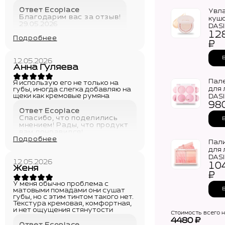
Ответ Ecoplace
Увл
Благодарим вас за отзыв!
кушо
29.05.2026
DAS
12
Dew
Подробнее
Gel 
₽
SPF 
(15г)
12.05.2026
Анна Гуляева
Пал
Я использую его не только на
для 
губы, иногда слегка добавляю на
щеки как кремовые румяна
DAS
98
Blen
Ответ Ecoplace
Chee
Спасибо, что поделились
мнением! Рады, что продукт
вам понравился!
Подробнее
29.05.2026
Пал
для 
DAS
12.05.2026
10
Blen
Женя
Chee
₽
У меня обычно проблема с
матовыми помадами они сушат
губы, но с этим тинтом такого нет.
Текстура кремовая, комфортная,
и нет ощущения стянутости
Стоимость всего 
4480
₽