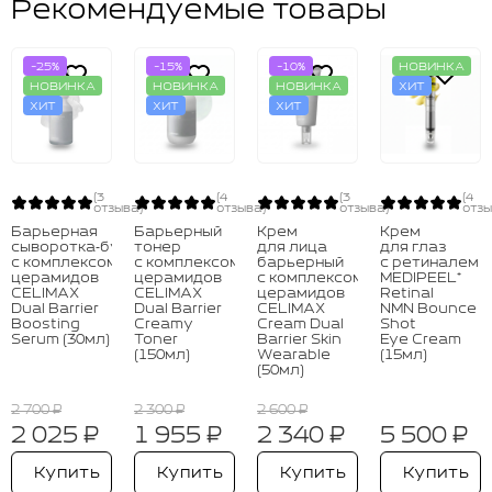
Рекомендуемые товары
-25%
-15%
-10%
НОВИНКА
НОВИНКА
НОВИНКА
НОВИНКА
ХИТ
ХИТ
ХИТ
ХИТ
(3
(4
(3
(4
отзыва)
отзыва)
отзыва)
отзы
Барьерная
Барьерный
Крем
Крем
сыворотка‑бустер
тонер
для лица
для глаз
с комплексом
с комплексом
барьерный
с ретиналем
церамидов
церамидов
с комплексом
MEDIPEEL⁺
CELIMAX
CELIMAX
церамидов
Retinal
Dual Barrier
Dual Barrier
CELIMAX
NMN Bounce
Boosting
Creamy
Cream Dual
Shot
Serum (30мл)
Toner
Barrier Skin
Eye Cream
(150мл)
Wearable
(15мл)
(50мл)
2 700 ₽
2 300 ₽
2 600 ₽
2 025 ₽
1 955 ₽
2 340 ₽
5 500 ₽
Купить
Купить
Купить
Купить