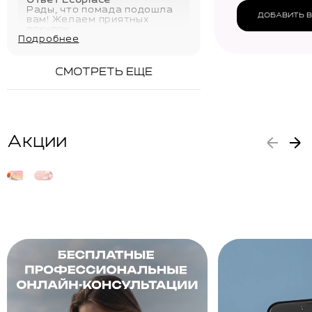
Ответ Ecoplace
Рады, что помада подошла
ДОБАВИТЬ В
вам! Желаем приятных
покупок
Подробнее
29.05.2026
СМОТРЕТЬ ЕЩЕ
Акции