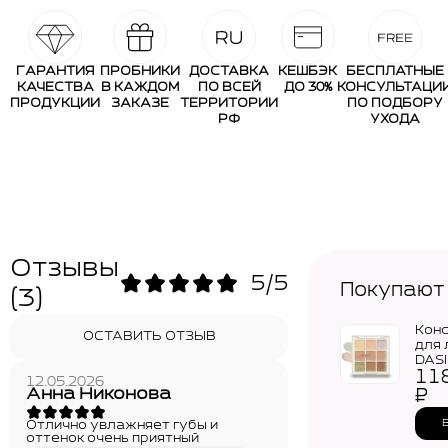
ГАРАНТИЯ
ПРОБНИКИ
ДОСТАВКА
КЕШБЭК
БЕСПЛАТНЫЕ
КАЧЕСТВА
В КАЖДОМ
ПО ВСЕЙ
ДО 30%
КОНСУЛЬТАЦИ
ПРОДУКЦИИ
ЗАКАЗЕ
ТЕРРИТОРИИ
ПО ПОДБОРУ
РФ
УХОДА
Отзывы
5/5
Покупают
(3)
Кон
ОСТАВИТЬ ОТЗЫВ
для 
DAS
11
Pro 
12.05.2026
Palet
Анна Никонова
₽
Отлично увлажняет губы и
оттенок очень приятный