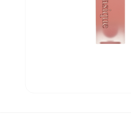
ГЛАЗ
Тени в стике
И БРОВЕЙ
Тушь для ресниц
Палетки для бровей
Карандаши для бровей
Бальзамы
МАКИЯЖ
ГУБ
Тинты
Блески
Пламперы
Помады и карандаши