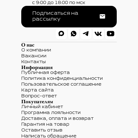
Купить
Купить
Купить
Купить
Скачать приложение
Наведите
камеру
Загрузить на
Загрузить на
на QR-
Andorid
IOS
код
+7 (962) 220-09-33
с 9:00 до 18:00 по мск
Подписаться