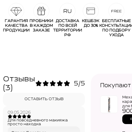
ГАРАНТИЯ
ПРОБНИКИ
ДОСТАВКА
КЕШБЭК
БЕСПЛАТНЫЕ
КАЧЕСТВА
В КАЖДОМ
ПО ВСЕЙ
ДО 30%
КОНСУЛЬТАЦИ
ПРОДУКЦИИ
ЗАКАЗЕ
ТЕРРИТОРИИ
ПО ПОДБОРУ
РФ
УХОДА
Отзывы
5/5
Покупают
(3)
вместе
ТАВИТЬ
ТЗЫВ
09.05.2026
09.05.2026
09.05.2026
Ирина
Анна
Механический
Для
Дмитриева
Никонова
карандаш
повседневного
для бровей