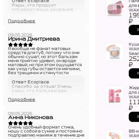
макияжа
900
WAKEMAKE
Я
Очень
просто
вообще
удобный
Soft
₽
находка
не
формат
Drawing
фанат
стика,
Slim
В КОРЗИНУ
Ответ
матовых
ношу
Brow
Ecoplace
средств
с
(0.09г)
Рады, что
для
собой
продукт
губ,
в
Подробнее
потому
сумке
оправдал
что
и
ваши
они
постоянно
ожидания
обычно
подправляю
28.05.2026
Палетка
сушат,
макияж
теней
но
в
этот
течение
для век
бальзам
дня
1950
3250
WAKEMAKE
меня
Soft
₽
₽
приятно
ТРЕТЬ
Ответ
Sheer
удивил,
Ecoplace
ЕЩЕ
Multi
В КОРЗИНУ
он
Рады, что
Palette
вроде
продукт
матовый,
(6.4г)
Подробнее
оправдал
но
ваши
при
ожидания!
этом
28.05.2026
ощущается
как
уход
Кушон
губы
для лица
остаются
WAKEMAKE
мягкими,
2520
4200
Seamless
без
Wear
трещинок
₽
₽
Cushion
и