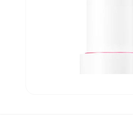
ГЛАЗ
Тени в стике
И БРОВЕЙ
Тушь для ресниц
Палетки для бровей
Карандаши для бровей
Бальзамы
МАКИЯЖ
ГУБ
Тинты
Блески
Пламперы
Помады и карандаши