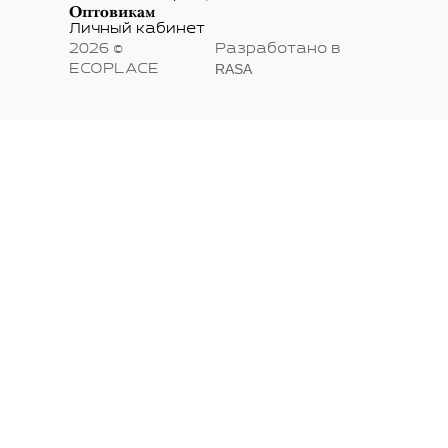
на рассылку
О нас
О
компании
Вакансии
Контакты
Информация
Публичная оферта
Политика
конфиденциальности
Пользовательское
соглашение
Карта сайта
Вопрос-ответ
Покупателям
Личный
кабинет
Программа
лояльности
Доставка,
оплата и