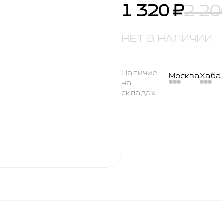
1 320 ₽
2 20
НЕТ В НАЛИЧИИ
Наличие
Москва
Хаба
на
складах: