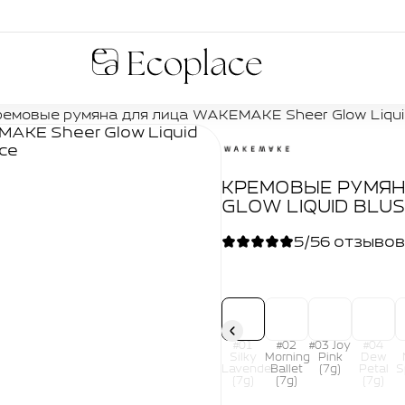
Ecoplace
емовые румяна для лица WAKEMAKE Sheer Glow Liquid Bl
КРЕМОВЫЕ РУМЯН
GLOW LIQUID BLUSH
5/5
6 отзывов
#01
#02
#03 Joy
#04
Silky
Morning
Pink
Dew
Lavender
Ballet
(7g)
Petal
S
(7g)
(7g)
(7g)