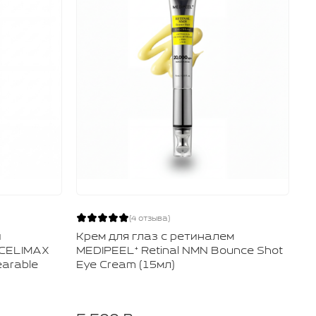
(4 отзыва)
й
Крем для глаз с ретиналем
И
 CELIMAX
MEDIPEEL⁺ Retinal NMN Bounce Shot
и
earable
Eye Cream (15мл)
BO
(5