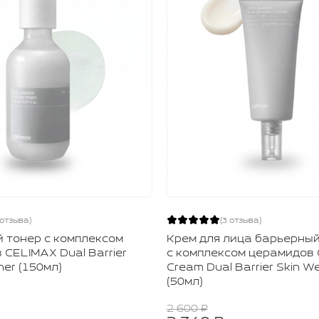
 отзыва)
(3 отзыва)
 тонер с комплексом
Крем для лица барьерны
 CELIMAX Dual Barrier
с комплексом церамидов
er (150мл)
Cream Dual Barrier Skin W
(50мл)
2 600 ₽