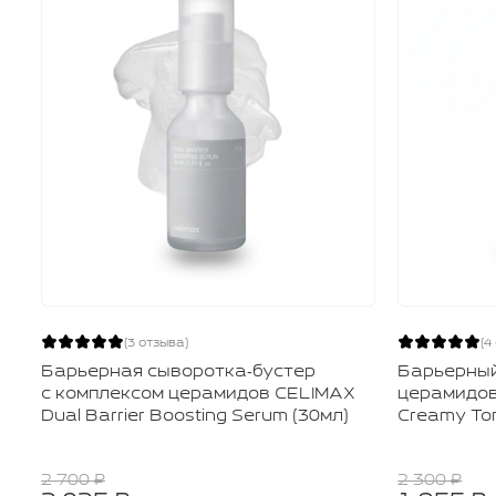
(3 отзыва)
(4
Барьерная сыворотка‑бустер
Барьерный
с комплексом церамидов CELIMAX
церамидов
Dual Barrier Boosting Serum (30мл)
Creamy Ton
2 700 ₽
2 300 ₽