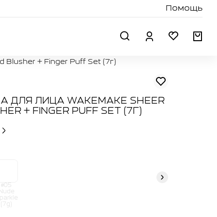
Помощь
Поиск
Профиль
Избранн
Кор
usher + Finger Puff Set (7г)
А ДЛЯ ЛИЦА WAKEMAKE SHEER
ER + FINGER PUFF SET (7Г)
#05
Nude
parkle
(7g)