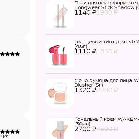
Тени для век в формате
Longwear Stick Shadow (0
1140
₽
1900
₽
Глянцевый тинт для губ 
(4.6г)
1110
₽
1850
₽
Моно‑румяна для лица 
Blusher (5г)
1320
₽
2200
₽
Тональный крем WAKEMA
(30мл)
2700
₽
4500
₽
 три