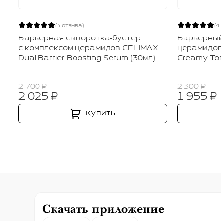
(3 отзыва)
(4
Барьерная сыворотка‑бустер
Барьерный
с комплексом церамидов CELIMAX
церамидов
Dual Barrier Boosting Serum (30мл)
Creamy Ton
2 700 ₽
2 300 ₽
2 025 ₽
1 955 ₽
Купить
Скачать приложение