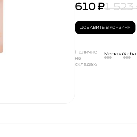
610 ₽
1 523
ДОБАВИТЬ В КОРЗИНУ
Наличие
Москва
Хаба
на
складах: