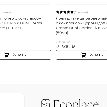
 отзыва)
(3 отзыва)
 тонер с комплексом
Крем для лица барьерны
 CELIMAX Dual Barrier
с комплексом церамидов
er (150мл)
Cream Dual Barrier Skin W
(50мл)
2 600 ₽
2 340 ₽
Купить
Купить