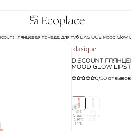
Ecoplace
scount Глянцевая помада для губ DASIQUE Mood Glow Li
DISCOUNT ГЛЯНЦЕ
MOOD GLOW LIPSTI
0/5
0 отзывов
#01
#04
Cream
Rosehip
Sand
(3g)
(3g)