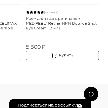
(4 отзыва)
й
Крем для глаз с ретиналем
И
 CELIMAX
MEDIPEEL⁺ Retinal NMN Bounce Shot
и
earable
Eye Cream (15мл)
BO
(5
5 500 ₽
4
Купить
Подписаться на рассылку