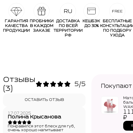
ГАРАНТИЯ
ПРОБНИКИ
ДОСТАВКА
КЕШБЭК
БЕСПЛАТНЫЕ
КАЧЕСТВА
В КАЖДОМ
ПО ВСЕЙ
ДО 30%
КОНСУЛЬТАЦИ
ПРОДУКЦИИ
ЗАКАЗЕ
ТЕРРИТОРИИ
ПО ПОДБОРУ
РФ
УХОДА
Отзывы
5/5
Покупают
(3)
Мат
ОСТАВИТЬ ОТЗЫВ
баль
WAK
11
Shee
17.07.2025
Matte
Полина Крысанова
₽
Понравился этот блеск для губ,
очень хорошо напитывает