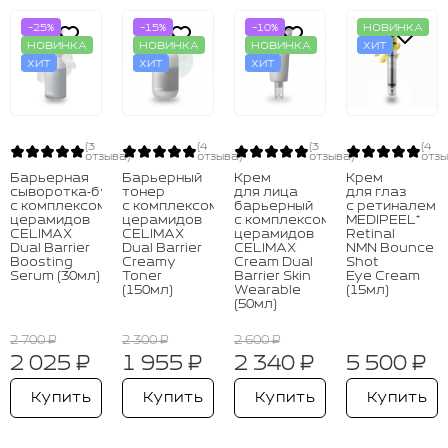
-25%
-15%
-10%
НОВИНКА
НОВИНКА
НОВИНКА
НОВИНКА
ХИТ
ХИТ
ХИТ
ХИТ
(3
(4
(3
(4
отзыва)
отзыва)
отзыва)
отзы
Барьерная
Барьерный
Крем
Крем
сыворотка‑бустер
тонер
для лица
для глаз
с комплексом
с комплексом
барьерный
с ретиналем
церамидов
церамидов
с комплексом
MEDIPEEL⁺
CELIMAX
CELIMAX
церамидов
Retinal
Dual Barrier
Dual Barrier
CELIMAX
NMN Bounce
Boosting
Creamy
Cream Dual
Shot
Serum (30мл)
Toner
Barrier Skin
Eye Cream
(150мл)
Wearable
(15мл)
(50мл)
2 700 ₽
2 300 ₽
2 600 ₽
2 025 ₽
1 955 ₽
2 340 ₽
5 500 ₽
Купить
Купить
Купить
Купить