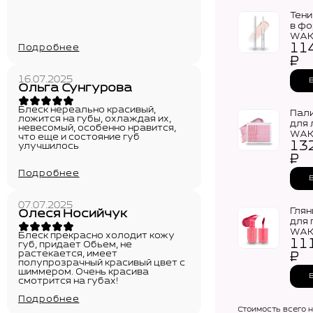
Тени
в фо
WAK
11
Long
Подробнее
Shad
₽
16.07.2025
Ольга Сунгурова
Блеск нереально красивый,
Пал
ложится на губы, охлаждая их,
для 
невесомый, особенно нравится,
WAK
что еще и состояние губ
13
Shee
улучшилось
Dual 
₽
Подробнее
07.07.2025
Глян
Олеся Носийчук
для 
WAK
Блеск прекрасно холодит кожу
11
Wate
губ, придает Обьем, не
Tint 
растекается, имеет
₽
полупрозрачный красивый цвет с
шиммером. Очень красива
смотрится на губах!
Подробнее
Стоимость всего 