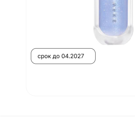
ГЛАЗ
Тени в стике
И БРОВЕЙ
Тушь для ресниц
Палетки для бровей
Карандаши для бровей
Бальзамы
МАКИЯЖ
ГУБ
Тинты
Блески
Пламперы
Помады и карандаши