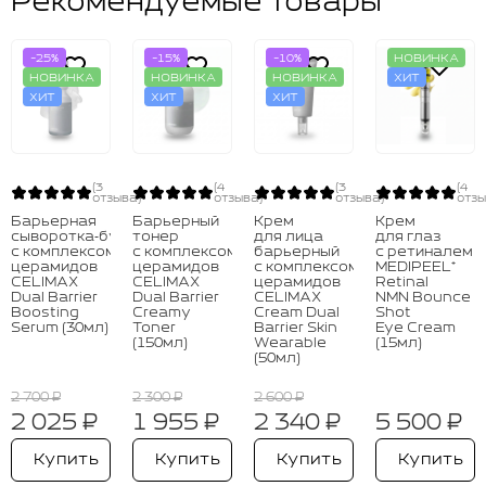
Рекомендуемые товары
-25%
-15%
-10%
НОВИНКА
НОВИНКА
НОВИНКА
НОВИНКА
ХИТ
ХИТ
ХИТ
ХИТ
(3
(4
(3
(4
отзыва)
отзыва)
отзыва)
отзы
Барьерная
Барьерный
Крем
Крем
сыворотка‑бустер
тонер
для лица
для глаз
с комплексом
с комплексом
барьерный
с ретиналем
церамидов
церамидов
с комплексом
MEDIPEEL⁺
CELIMAX
CELIMAX
церамидов
Retinal
Dual Barrier
Dual Barrier
CELIMAX
NMN Bounce
Boosting
Creamy
Cream Dual
Shot
Serum (30мл)
Toner
Barrier Skin
Eye Cream
(150мл)
Wearable
(15мл)
(50мл)
2 700 ₽
2 300 ₽
2 600 ₽
2 025 ₽
1 955 ₽
2 340 ₽
5 500 ₽
Купить
Купить
Купить
Купить