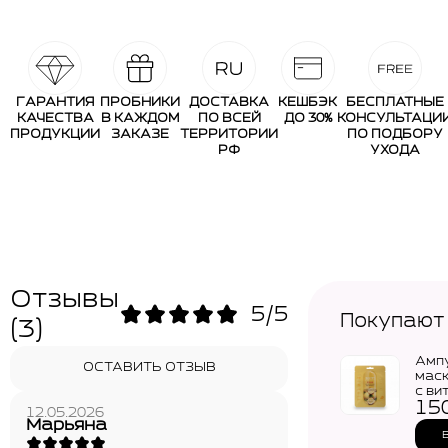
ГАРАНТИЯ
ПРОБНИКИ
ДОСТАВКА
КЕШБЭК
БЕСПЛАТНЫЕ
КАЧЕСТВА
В КАЖДОМ
ПО ВСЕЙ
ДО 30%
КОНСУЛЬТАЦИ
ПРОДУКЦИИ
ЗАКАЗЕ
ТЕРРИТОРИИ
ПО ПОДБОРУ
РФ
УХОДА
Отзывы
5/5
Покупают
(3)
Амп
ОСТАВИТЬ ОТЗЫВ
мас
c ви
15
JIGO
12.05.2026
Real
Марьяна
Mask