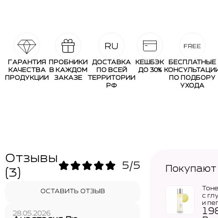
ГАРАНТИЯ
ПРОБНИКИ
ДОСТАВКА
КЕШБЭК
БЕСПЛАТНЫЕ
КАЧЕСТВА
В КАЖДОМ
ПО ВСЕЙ
ДО 30%
КОНСУЛЬТАЦИ
ПРОДУКЦИИ
ЗАКАЗЕ
ТЕРРИТОРИИ
ПО ПОДБОРУ
РФ
УХОДА
Отзывы
5/5
Покупают
(3)
Тон
ОСТАВИТЬ ОТЗЫВ
с гл
и пе
19
MED
28.05.2026