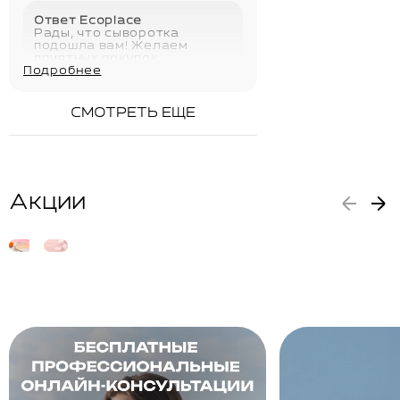
Ответ Ecoplace
Рады, что сыворотка
подошла вам! Желаем
приятных покупок
Подробнее
02.06.2026
СМОТРЕТЬ ЕЩЕ
Акции