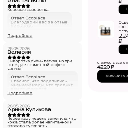
Glut
Анастасия Лю
₽
Tone
Хорошая сыворотка
Ответ Ecoplace
Благодарим вас за отзыв!
Осв
02.06.2026
капс
с гл
22
MED
Подробнее
Glut
₽
Caps
(50м
28.05.2026
Валерия
Сыворотка очень легкая, но при
Стоимость всего 
этом дает заметный эффект
4220
₽
сияния
ДОБАВИТЬ В
Ответ Ecoplace
Спасибо, что поделились
мнением! Рады, что продукт
вам понравился!
Подробнее
02.06.2026
28.05.2026
Арина Куликова
Через пару недель заметила, что
кожа стала более напитанной и
пропала тусклость