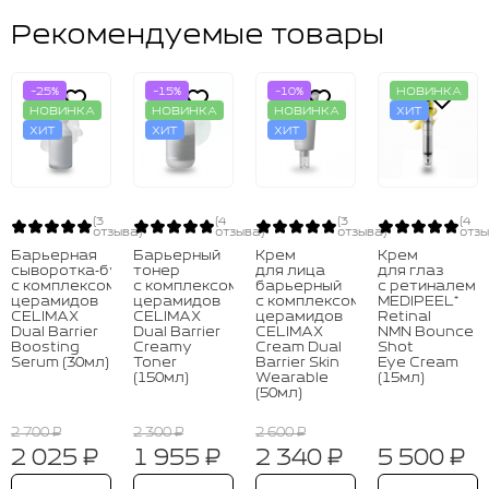
Рекомендуемые товары
-25%
-15%
-10%
НОВИНКА
НОВИНКА
НОВИНКА
НОВИНКА
ХИТ
ХИТ
ХИТ
ХИТ
(3
(4
(3
(4
отзыва)
отзыва)
отзыва)
отзы
Барьерная
Барьерный
Крем
Крем
сыворотка‑бустер
тонер
для лица
для глаз
с комплексом
с комплексом
барьерный
с ретиналем
церамидов
церамидов
с комплексом
MEDIPEEL⁺
CELIMAX
CELIMAX
церамидов
Retinal
Dual Barrier
Dual Barrier
CELIMAX
NMN Bounce
Boosting
Creamy
Cream Dual
Shot
Serum (30мл)
Toner
Barrier Skin
Eye Cream
(150мл)
Wearable
(15мл)
(50мл)
2 700 ₽
2 300 ₽
2 600 ₽
2 025 ₽
1 955 ₽
2 340 ₽
5 500 ₽