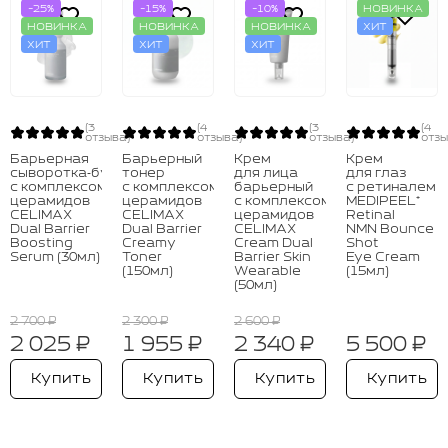
-25%
-15%
-10%
НОВИНКА
НОВИНКА
НОВИНКА
НОВИНКА
ХИТ
ХИТ
ХИТ
ХИТ
(3
(4
(3
(4
отзыва)
отзыва)
отзыва)
отзы
Барьерная
Барьерный
Крем
Крем
сыворотка‑бустер
тонер
для лица
для глаз
с комплексом
с комплексом
барьерный
с ретиналем
церамидов
церамидов
с комплексом
MEDIPEEL⁺
CELIMAX
CELIMAX
церамидов
Retinal
Dual Barrier
Dual Barrier
CELIMAX
NMN Bounce
Boosting
Creamy
Cream Dual
Shot
Serum (30мл)
Toner
Barrier Skin
Eye Cream
(150мл)
Wearable
(15мл)
(50мл)
2 700 ₽
2 300 ₽
2 600 ₽
2 025 ₽
1 955 ₽
2 340 ₽
5 500 ₽
Купить
Купить
Купить
Купить