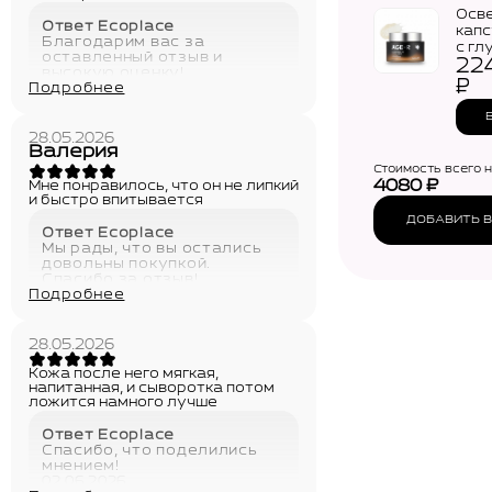
Осв
Ответ Ecoplace
капс
Благодарим вас за
с гл
оставленный отзыв и
22
MED
высокую оценку!
Glut
₽
Подробнее
02.06.2026
Caps
(50м
28.05.2026
Валерия
Стоимость всего 
4080
₽
Мне понравилось, что он не липкий
и быстро впитывается
ДОБАВИТЬ В
Ответ Ecoplace
Мы рады, что вы остались
довольны покупкой.
Спасибо за отзыв!
Подробнее
02.06.2026
28.05.2026
Кожа после него мягкая,
напитанная, и сыворотка потом
ложится намного лучше
Ответ Ecoplace
Спасибо, что поделились
мнением!
02.06.2026