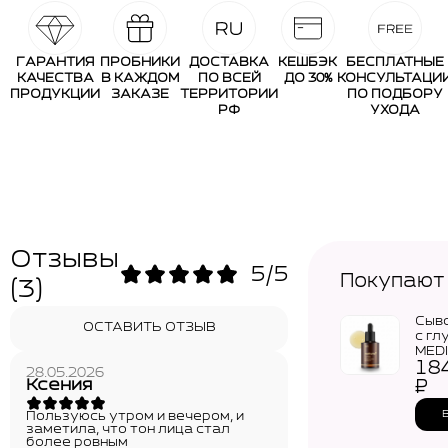
ГАРАНТИЯ
ПРОБНИКИ
ДОСТАВКА
КЕШБЭК
БЕСПЛАТНЫЕ
КАЧЕСТВА
В КАЖДОМ
ПО ВСЕЙ
ДО 30%
КОНСУЛЬТАЦИ
ПРОДУКЦИИ
ЗАКАЗЕ
ТЕРРИТОРИИ
ПО ПОДБОРУ
РФ
УХОДА
Отзывы
5/5
Покупают
(3)
Сыв
ОСТАВИТЬ ОТЗЫВ
с гл
MED
18
Glut
28.05.2026
Seru
Ксения
₽
Пользуюсь утром и вечером, и
заметила, что тон лица стал
более ровным