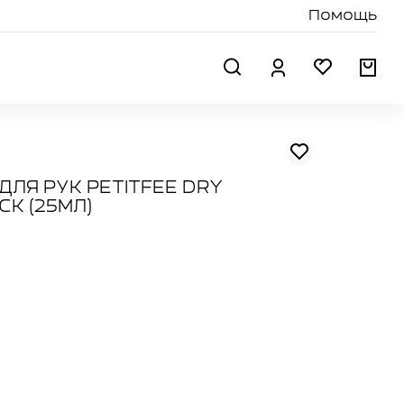
Помощь
Поиск
Профиль
Избранн
Кор
ДЛЯ РУК PETITFEE DRY
CK (25МЛ)