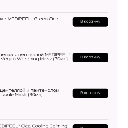
ка MEDIPEEL⁺ Green Cica
В корзину
енка с центеллой MEDIPEEL⁺
В корзину
g Vegan Wrapping Mask (70мл)
центеллой и пантенолом
В корзину
mpoule Mask (30мл)
PEEL⁺ Cica Cooling Calming