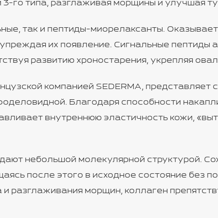
и 3-го типа, разглаживая морщины и улучшая ту
ьные, так и пептиды-миорелаксанты. Оказывае
упреждая их появление. Сигнальные пептиды а
ятствуя развитию хроностарения, укрепляя ова
анцузской компанией SEDERMA, представляет 
фоделовидной. Благодаря способности накапл
навливает внутреннюю эластичность кожи, «вы
ают небольшой молекулярной структурой. С
аясь после этого в исходное состояние без по
а и разглаживания морщин, коллаген препятств