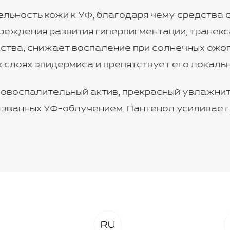
льность кожи к УФ, благодаря чему средства с
реждения развития гиперпигментации, транек
ства, снижает воспаление при солнечных ожо
х слоях эпидермиса и препятствует его локаль
вовоспалительный актив, прекрасный увлажни
вызванных УФ-облучением. Пантенол усиливает