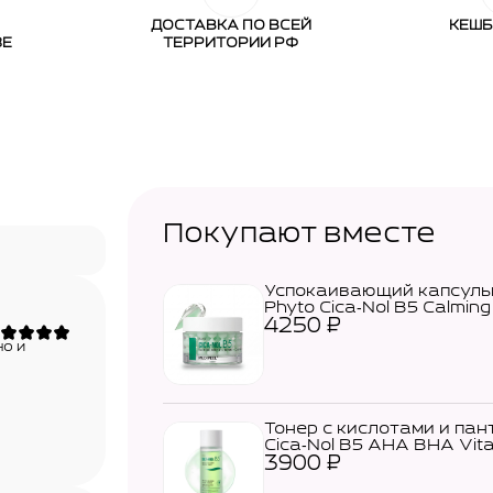
ДОСТАВКА ПО ВСЕЙ
КЕШБ
ЗЕ
ТЕРРИТОРИИ РФ
Покупают вместе
Успокаивающий капсульн
Phyto Cica‑Nol B5 Calming
4250
₽
о и
Тонер с кислотами и пан
Cica‑Nol B5 AHA BHA Vita
3900
₽