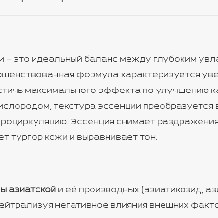
и – это идеальный баланс между глубоким ув
ршенствованная формула характеризуется ув
стичь максимального эффекта по улучшению к
кислородом, текстура эссенции преобразуется 
кроциркуляцию. Эссенция снимает раздражени
т тургор кожи и выравнивает тон.
ы азиатской
и её производных (азиатикозид, а
нейтрализуя негативное влияния внешних факто