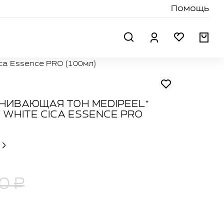
Помощь
Поиск
Профиль
Избранн
Кор
ca Essence PRO (100мл)
НИВАЮЩАЯ ТОН MEDIPEEL⁺
 WHITE CICA ESSENCE PRO
0 ₽