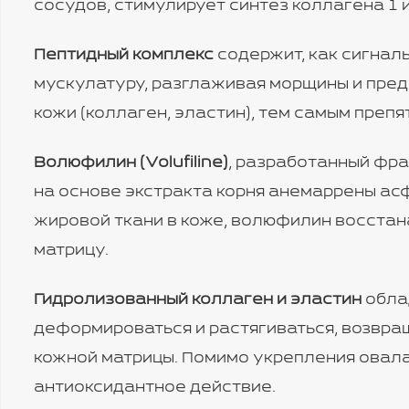
сосудов, стимулирует синтез коллагена 1 
Пептидный комплекс
содержит, как сигнал
мускулатуру, разглаживая морщины и пред
кожи (коллаген, эластин), тем самым преп
Волюфилин (Volufiline)
, разработанный фр
на основе экстракта корня анемаррены ас
жировой ткани в коже, волюфилин восста
матрицу.
Гидролизованный коллаген и эластин
облад
деформироваться и растягиваться, возвращ
кожной матрицы. Помимо укрепления овал
антиоксидантное действие.