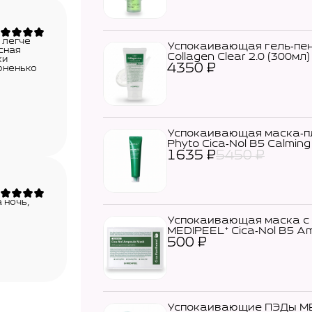
 легче
Успокаивающая гель‑пен
сная
Collagen Clear 2.0 (300мл)
жи
4350
₽
рненько
Успокаивающая маска‑пл
Phyto Cica‑Nol B5 Calmin
1635
₽
5450
₽
 ночь,
Успокаивающая маска с 
MEDIPEEL⁺ Cica‑Nol B5 A
500
₽
Успокаивающие ПЭДы MEDI