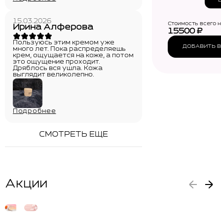
Coll
Mass
(55м
15.03.2026
Стоимость всего 
Ирина Алферова
15500
₽
Пользуюсь этим кремом уже
ДОБАВИТЬ В
много лет. Пока распределяешь
крем, ощущается на коже, а потом
это ощущение проходит.
Дряблось вся ушла. Кожа
выглядит великолепно.
Подробнее
СМОТРЕТЬ ЕЩЕ
Акции