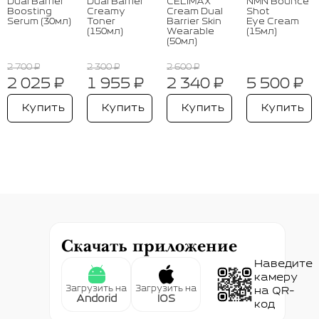
Dual Barrier
Dual Barrier
CELIMAX
NMN Bounce
Boosting
Creamy
Cream Dual
Shot
Serum (30мл)
Toner
Barrier Skin
Eye Cream
(150мл)
Wearable
(15мл)
(50мл)
2 700 ₽
2 300 ₽
2 600 ₽
2 025 ₽
1 955 ₽
2 340 ₽
5 500 ₽
Купить
Купить
Купить
Купить
Скачать приложение
Наведите
камеру
Загрузить на
Загрузить на
на QR-
Andorid
IOS
код