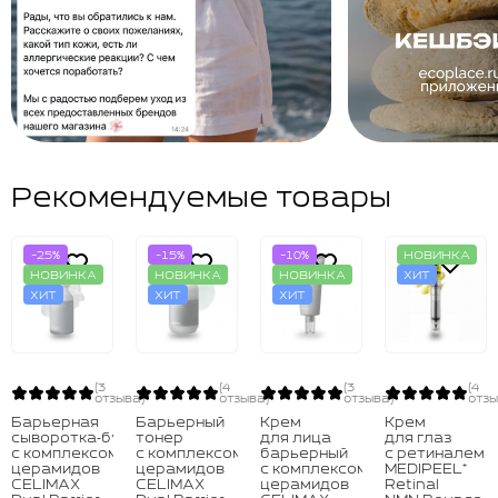
Рекомендуемые товары
-25%
-15%
-10%
НОВИНКА
НОВИНКА
НОВИНКА
НОВИНКА
ХИТ
ХИТ
ХИТ
ХИТ
(3
(4
(3
(4
отзыва)
отзыва)
отзыва)
отзы
Барьерная
Барьерный
Крем
Крем
сыворотка‑бустер
тонер
для лица
для глаз
с комплексом
с комплексом
барьерный
с ретиналем
церамидов
церамидов
с комплексом
MEDIPEEL⁺
CELIMAX
CELIMAX
церамидов
Retinal