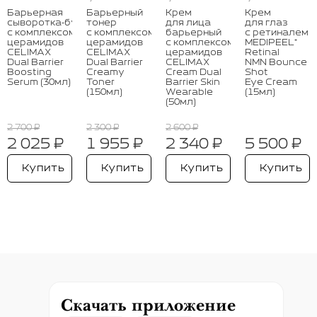
Барьерная
Барьерный
Крем
Крем
сыворотка‑бустер
тонер
для лица
для глаз
с комплексом
с комплексом
барьерный
с ретиналем
церамидов
церамидов
с комплексом
MEDIPEEL⁺
CELIMAX
CELIMAX
церамидов
Retinal
Dual Barrier
Dual Barrier
CELIMAX
NMN Bounce
Boosting
Creamy
Cream Dual
Shot
Serum (30мл)
Toner
Barrier Skin
Eye Cream
(150мл)
Wearable
(15мл)
(50мл)
2 700 ₽
2 300 ₽
2 600 ₽
2 025 ₽
1 955 ₽
2 340 ₽
5 500 ₽
Купить
Купить
Купить
Купить
Скачать приложение