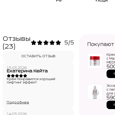
РФ
УХОДА
Отзывы
5/5
Покупают
(23)
Кре
ОСТАВИТЬ ОТЗЫВ
с Ма
MEDI
50
Pept
15.03.2026
and 
Екатерина Кейта
Tox 
PRO 
Крем понравился хороший
лифтинг эффект
Эсс
с пе
для 
59
MEDI
Pept
Подробнее
Ess
PRO 
14.03.2026