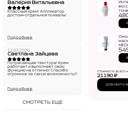
Валерия Витальевна
Инт
вос
тоне
Классный крем! Аппликатор
48
Pept
достоин отдельной похвалы!
Bio 
PRO 
Омо
Подробнее
маск
MEDI
54
Volu
12.03.2026
Светлана Зайцева
Glow
Mask
Потрясающая текстура! Крем
работает и выполняет свою
функцию на отлично! Спасибо
Стоимость всего 
огромное за такую возможность!!!
21190
₽
ДОБАВИТЬ В
Подробнее
СМОТРЕТЬ ЕЩЕ