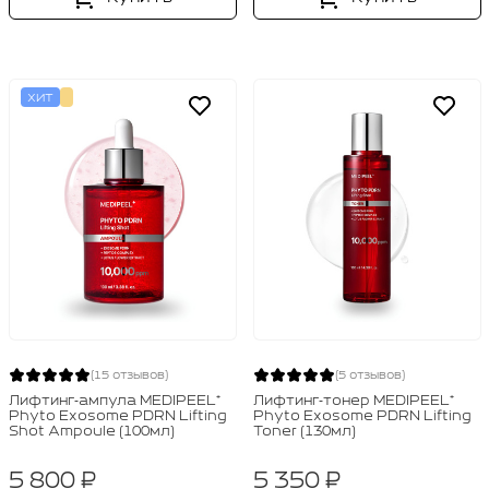
ХИТ
(15 отзывов)
(5 отзывов)
Лифтинг‑ампула MEDIPEEL⁺
Лифтинг‑тонер MEDIPEEL⁺
Phyto Exosome PDRN Lifting
Phyto Exosome PDRN Lifting
Shot Ampoule (100мл)
Toner (130мл)
5 800 ₽
5 350 ₽