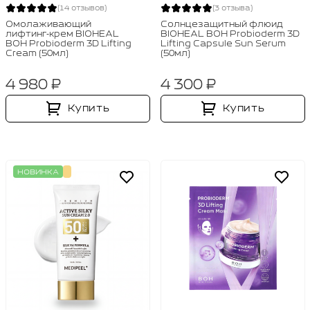
(14 отзывов)
(3 отзыва)
Омолаживающий
Солнцезащитный флюид
лифтинг‑крем BIOHEAL
BIOHEAL BOH Probioderm 3D
BOH Probioderm 3D Lifting
Lifting Capsule Sun Serum
Cream (50мл)
(50мл)
4 980 ₽
4 300 ₽
Купить
Купить
НОВИНКА