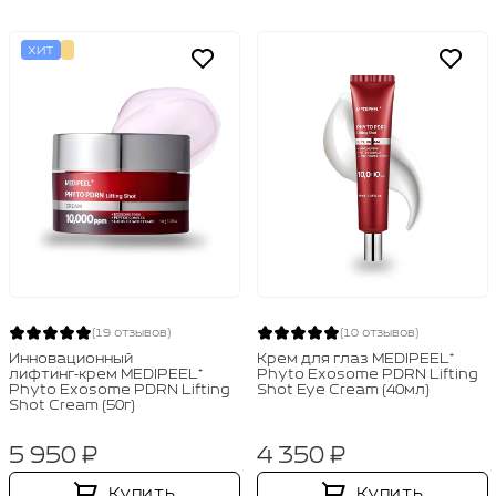
ХИТ
(19 отзывов)
(10 отзывов)
Инновационный
Крем для глаз MEDIPEEL⁺
лифтинг‑крем MEDIPEEL⁺
Phyto Exosome PDRN Lifting
Phyto Exosome PDRN Lifting
Shot Eye Cream (40мл)
Shot Cream (50г)
5 950 ₽
4 350 ₽
Купить
Купить