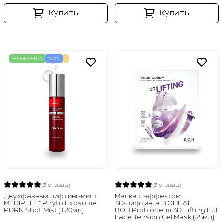
Купить
Купить
НОВИНКА
ХИТ
(3 отзыва)
(3 отзыва)
Двухфазный лифтинг‑мист
Маска с эффектом
MEDIPEEL⁺ Phyto Exosome
3D‑лифтинга BIOHEAL
PDRN Shot Mist (120мл)
BOH Probioderm 3D Lifting Full
Face Tension Gel Mask (25мл)