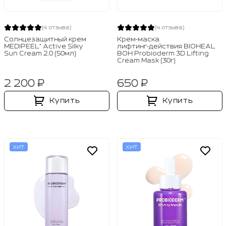
(4 отзыва)
(4 отзыва)
Солнцезащитный крем
Крем‑маска
MEDIPEEL⁺ Active Silky
лифтинг‑действия BIOHEAL
Sun Cream 2.0 (50мл)
BOH Probioderm 3D Lifting
Cream Mask (30г)
2 200 ₽
650 ₽
Купить
Купить
ХИТ
ХИТ