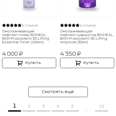
(5 отзывов)
(6 отзывов)
Омолаживающий
Омолаживающая
лифтинг‑тонер BIOHEAL
лифтинг‑сыворотка BIOHEAL
BOH Probioderm 3D Lifting
BOH Probioderm 3D Lifting
Essential Toner (150мл)
Ampoule (30мл)
4 000 ₽
4 350 ₽
Купить
Купить
Смотреть ещё
1
2
3
4
5
10
...