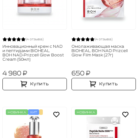
(4 отзыва)
(4 отзыва)
Инновационный крем с NAD
Омолаживающая маска
и пептидами BIOHEAL
BIOHEAL BOH NAD Prizcell
BOH NAD‑Prizcell Glow Boost
Glow Film Mask (27г)
Cream (50мл)
4 980 ₽
650 ₽
Купить
Купить
НОВИНКА
ХИТ
НОВИНКА