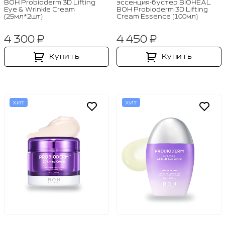
BOH Probioderm 3D Lifting
эссенция‑бустер BIOHEAL
Eye & Wrinkle Cream
BOH Probioderm 3D Lifting
(25мл*2шт)
Cream Essence (100мл)
4 300 ₽
4 450 ₽
Купить
Купить
ХИТ
ХИТ