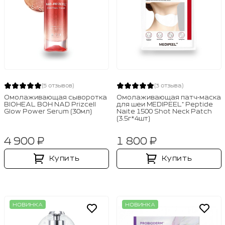
(5 отзывов)
(3 отзыва)
Омолаживающая сыворотка
Омолаживающая патч‑маска
BIOHEAL BOH NAD Prizcell
для шеи MEDIPEEL⁺ Peptide
Glow Power Serum (30мл)
Naite 1500 Shot Neck Patch
(3.5г*4шт)
4 900 ₽
1 800 ₽
Купить
Купить
НОВИНКА
НОВИНКА