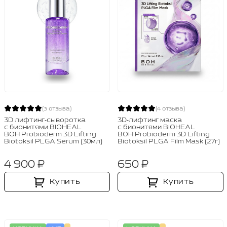
(3 отзыва)
(4 отзыва)
3D лифтинг‑сыворотка
3D‑лифтинг маска
с бионитями BIOHEAL
с бионитями BIOHEAL
BOH Probioderm 3D Lifting
BOH Probioderm 3D Lifting
Biotoksil PLGA Serum (30мл)
Biotoksil PLGA Film Mask (27г)
4 900 ₽
650 ₽
Купить
Купить