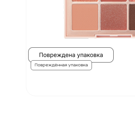
ГЛАЗ
Тени в стике
И БРОВЕЙ
Тушь для ресниц
Палетки для бровей
Карандаши для бровей
Бальзамы
МАКИЯЖ
ГУБ
Тинты
Повреждённая упаковка
Блески
Пламперы
Помады и карандаши