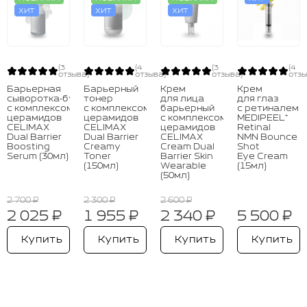
ХИТ
ХИТ
ХИТ
(3
(4
(3
(4
отзыва)
отзыва)
отзыва)
отзы
Барьерная
Барьерный
Крем
Крем
сыворотка‑бустер
тонер
для лица
для глаз
с комплексом
с комплексом
барьерный
с ретиналем
церамидов
церамидов
с комплексом
MEDIPEEL⁺
CELIMAX
CELIMAX
церамидов
Retinal
Dual Barrier
Dual Barrier
CELIMAX
NMN Bounce
Boosting
Creamy
Cream Dual
Shot
Serum (30мл)
Toner
Barrier Skin
Eye Cream
(150мл)
Wearable
(15мл)
(50мл)
2 700 ₽
2 300 ₽
2 600 ₽
2 025 ₽
1 955 ₽
2 340 ₽
5 500 ₽
Купить
Купить
Купить
Купить