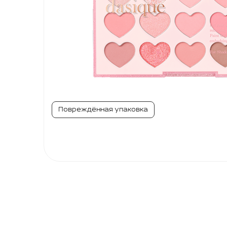
ГЛАЗ
Тени в стике
И БРОВЕЙ
Тушь для ресниц
Палетки для бровей
Карандаши для бровей
Бальзамы
МАКИЯЖ
ГУБ
Тинты
Повреждённая упаковка
Блески
Пламперы
Помады и карандаши