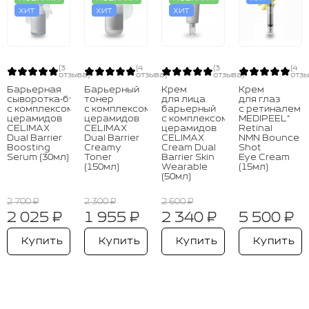
ХИТ
ХИТ
ХИТ
(3
(4
(3
(4
отзыва)
отзыва)
отзыва)
отзы
Барьерная
Барьерный
Крем
Крем
сыворотка‑бустер
тонер
для лица
для глаз
с комплексом
с комплексом
барьерный
с ретиналем
церамидов
церамидов
с комплексом
MEDIPEEL⁺
CELIMAX
CELIMAX
церамидов
Retinal
Dual Barrier
Dual Barrier
CELIMAX
NMN Bounce
Boosting
Creamy
Cream Dual
Shot
Serum (30мл)
Toner
Barrier Skin
Eye Cream
(150мл)
Wearable
(15мл)
(50мл)
2 700 ₽
2 300 ₽
2 600 ₽
2 025 ₽
1 955 ₽
2 340 ₽
5 500 ₽
Купить
Купить
Купить
Купить