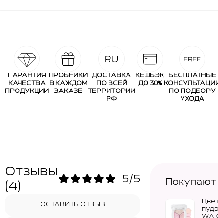
ГАРАНТИЯ
ПРОБНИКИ
ДОСТАВКА
КЕШБЭК
БЕСПЛАТНЫЕ
КАЧЕСТВА
В КАЖДОМ
ПО ВСЕЙ
ДО 30%
КОНСУЛЬТАЦИ
ПРОДУКЦИИ
ЗАКАЗЕ
ТЕРРИТОРИИ
ПО ПОДБОРУ
РФ
УХОДА
Отзывы
5/5
Покупают
(4)
Цве
ОСТАВИТЬ ОТЗЫВ
пудр
WAK