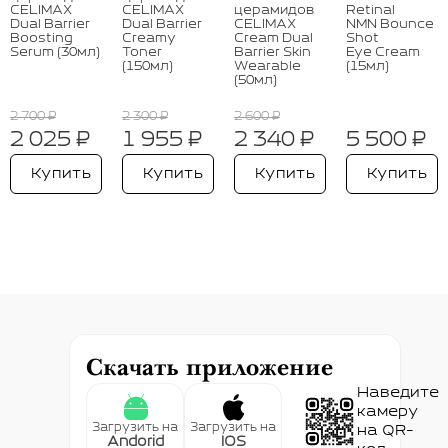
CELIMAX
CELIMAX
церамидов
Retinal
Dual Barrier
Dual Barrier
CELIMAX
NMN Bounce
Boosting
Creamy
Cream Dual
Shot
Serum (30мл)
Toner
Barrier Skin
Eye Cream
(150мл)
Wearable
(15мл)
(50мл)
2 700 ₽
2 300 ₽
2 600 ₽
2 025 ₽
1 955 ₽
2 340 ₽
5 500 ₽
Купить
Купить
Купить
Купить
Скачать приложение
Наведите
камеру
Загрузить на
Загрузить на
на QR-
Andorid
IOS