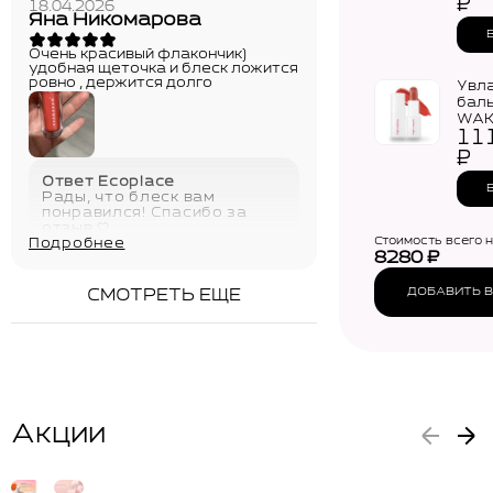
₽
18.04.2026
Яна Никомарова
Очень красивый флакончик)
удобная щеточка и блеск ложится
ровно , держится долго
Увл
баль
WAK
11
Heal
Balm 
₽
Ответ Ecoplace
Рады, что блеск вам
понравился! Спасибо за
отзыв 🤍
Стоимость всего 
Подробнее
21.04.2026
8280
₽
ДОБАВИТЬ В
СМОТРЕТЬ ЕЩЕ
Акции