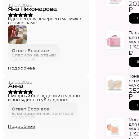
20
Fixer
11.07.2026
Powd
Яна Никомарова
₽
Идеален для вечернего макияжа
в стиле вамп!
Пал
для 
WAK
13
Shee
Ответ Ecoplace
Dual 
₽
Спасибо за отзыв!
18.07.2026
Подробнее
Тон
осно
12.05.2026
Анна
WAK
25
Wate
Coat
Шикарный блеск, держится долго
₽
(12.5
и выглядит на губах дорого!
Ответ Ecoplace
Благодарим вас за отзыв!
29.05.2026
Мон
для 
Подробнее
WAK
13
Shee
Blush