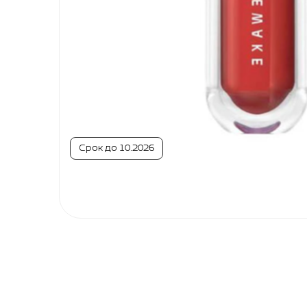
ГЛАЗ
Тени в стике
И БРОВЕЙ
Тушь для ресниц
Палетки для бровей
Карандаши для бровей
Бальзамы
МАКИЯЖ
ГУБ
Тинты
Срок до 10.2026
Блески
Пламперы
Помады и карандаши