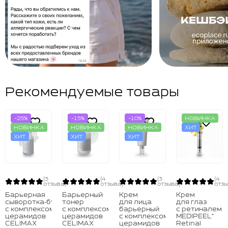
Рекомендуемые товары
-25%
-15%
-10%
НОВИНКА
НОВИНКА
НОВИНКА
НОВИНКА
ХИТ
ХИТ
ХИТ
ХИТ
(3
(4
(3
(4
отзыва)
отзыва)
отзыва)
отзы
Барьерная
Барьерный
Крем
Крем
сыворотка‑бустер
тонер
для лица
для глаз
с комплексом
с комплексом
барьерный
с ретиналем
церамидов
церамидов
с комплексом
MEDIPEEL⁺
CELIMAX
CELIMAX
церамидов
Retinal