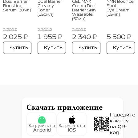
Dual Barrier
Dual Barrier
CELIMAX
NMN Bounce
Boosting
Creamy
Cream Dual
Shot
Serum (30мл)
Toner
Barrier Skin
Eye Cream
(150мл)
Wearable
(15мл)
(50мл)
2 700 ₽
2 300 ₽
2 600 ₽
2 025 ₽
1 955 ₽
2 340 ₽
5 500 ₽
Купить
Купить
Купить
Купить
Скачать приложение
Наведите
камеру
Загрузить на
Загрузить на
на QR-
Andorid
IOS
код