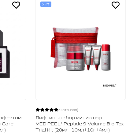
ХИТ
(9 отзывов)
эффектом
Лифтинг‑набор миниатюр
i Care
MEDIPEEL⁺ Peptide 9 Volume Bio Tox
мл)
Trial Kit (20мл+10мл+10г+4мл)