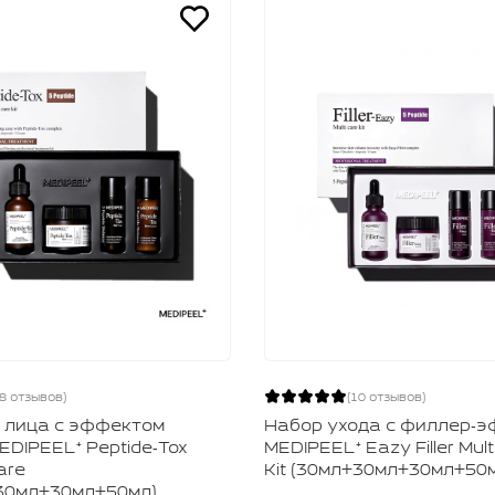
38 отзывов)
(10 отзывов)
 лица с эффектом
Набор ухода с филлер‑
EDIPEEL⁺ Peptide‑Tox
MEDIPEEL⁺ Eazy Filler Mult
are
Kit (30мл+30мл+30мл+50
+30мл+30мл+50мл)