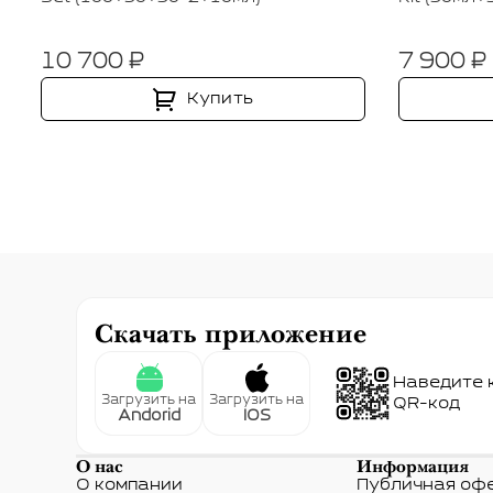
10 700 ₽
7 900 ₽
Купить
Скачать приложение
Наведите 
Загрузить на
Загрузить на
QR-код
Andorid
IOS
О нас
Информация
О компании
Публичная оф