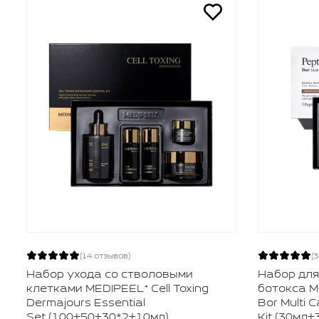
(14 отзывов)
(
Набор ухода со стволовыми
Набор для
клетками MEDIPEEL⁺ Cell Toxing
ботокса M
Dermajours Essential
Bor Multi C
Set (100+50+30*2+10мл)
Kit (30мл